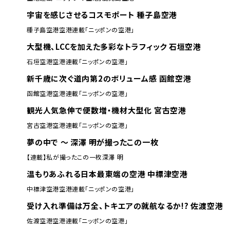
宇宙を感じさせるコスモポート 種子島空港
種子島空港
空港
連載「ニッポンの空港」
大型機、LCCを加えた多彩なトラフィック 石垣空港
石垣空港
空港
連載「ニッポンの空港」
新千歳に次ぐ道内第2のボリューム感 函館空港
函館空港
空港
連載「ニッポンの空港」
観光人気急伸で便数増・機材大型化 宮古空港
宮古空港
空港
連載「ニッポンの空港」
夢の中で ～ 深澤 明が撮ったこの一枚
【連載】私が撮ったこの一枚
深澤 明
温もりあふれる日本最東端の空港 中標津空港
中標津空港
空港
連載「ニッポンの空港」
受け入れ準備は万全、トキエアの就航なるか!? 佐渡空港
佐渡空港
空港
連載「ニッポンの空港」