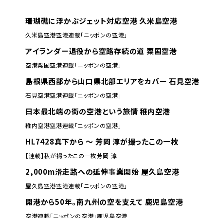
珊瑚礁に浮かぶジェット対応空港 久米島空港
久米島空港
空港
連載「ニッポンの空港」
アイランダー退役から空路存続の道 粟国空港
空港
粟国空港
連載「ニッポンの空港」
島根県西部から山口県北部エリアをカバー 石見空港
石見空港
空港
連載「ニッポンの空港」
日本最北端の街の空港という旅情 稚内空港
稚内空港
空港
連載「ニッポンの空港」
HL7428真下から ～ 芳岡 淳が撮ったこの一枚
【連載】私が撮ったこの一枚
芳岡 淳
2,000m滑走路への延伸事業開始 屋久島空港
屋久島空港
空港
連載「ニッポンの空港」
開港から50年。南九州の空を支えて 鹿児島空港
空港
連載「ニッポンの空港」
鹿児島空港