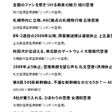
全国のファンを惹きつける絶景の魅力 旭川空港
旭川空港
空港
連載「ニッポンの空港」
札幌市内に立地、HAC拠点の札幌飛行場 丘珠空港
丘珠空港
空港
連載「ニッポンの空港」
BN-2退役の2006年以降、旅客輸送便は運航休止 上五島
上五島空港
空港
連載「ニッポンの空港」
秋田犬が出迎える、県北部のゲートウェイ 大館能代空港
大館能代空港
空港
連載「ニッポンの空港」
2009年より休止、空港再開を望む声も 礼文空港（供用休止
礼文空港
空港
連載「ニッポンの空港」
第6回 500系新幹線は、不運な新幹線なのだろうか？ ～ AI
AIRLINE×新幹線EX
4社が乗り入れる、ひまわりの空港 女満別空港
女満別空港
空港
連載「ニッポンの空港」