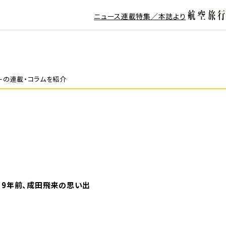
ニュース
連載
特集／本誌より
ーの連載・コラムを紹介
役。9年前、成田飛来の思い出