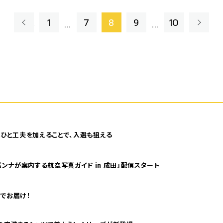
«
»
1
7
8
9
10
...
...
ひと工夫を加えることで、入選も狙える
ンナが案内する航空写真ガイド in 成田」配信スタート
でお届け！