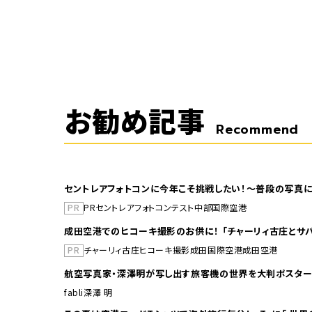
お勧め記事
Recommend
セントレアフォトコンに今年こそ挑戦したい！～普段の写真に
PR
PR
セントレア
フォトコンテスト
中部国際空港
成田空港でのヒコーキ撮影のお供に！ 「チャーリィ古庄とサバ
PR
チャーリィ古庄
ヒコーキ撮影
成田国際空港
成田空港
航空写真家・深澤明が写し出す旅客機の世界を大判ポスター
fabli
深澤 明