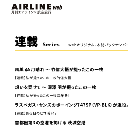
連載
Series
Webオリジナル、本誌バックナンバ
風薫る5月晴れ ～ 竹信大悟が撮ったこの一枚
【連載】私が撮ったこの一枚
竹信大悟
想いを乗せて ～ 深澤 明が撮ったこの一枚
【連載】私が撮ったこの一枚
深澤 明
ラスベガス・サンズのボーイング747SP（VP-BLK）が退
【連載】ある日のヒコ活
747
首都圏第3の空港を掲げる 茨城空港