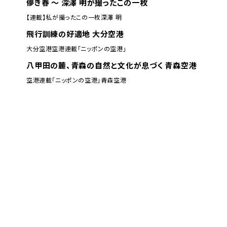
儚き春 ～ 深澤 明が撮ったこの一枚
【連載】私が撮ったこの一枚
深澤 明
飛行訓練の好適地 大分空港
大分空港
空港
連載「ニッポンの空港」
八甲田の麓、青森の自然と文化が息づく 青森空港
空港
連載「ニッポンの空港」
青森空港