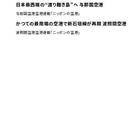
日本最西端の“渡り難き島”へ 与那国空港
与那国空港
空港
連載「ニッポンの空港」
かつての最南端の空港で新石垣線が再開 波照間空港
波照間空港
空港
連載「ニッポンの空港」