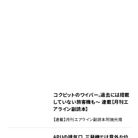
コクピットのワイパー。過去には搭載
していない旅客機も～ 連載【月刊エ
アライン副読本】
【連載】月刊エアライン副読本
阿施光南
APUの排気口、三発機では意外な位