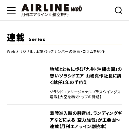
連載
Series
Webオリジナル、本誌バックナンバーの連載・コラムを紹介
地域とともに歩む「九州・沖縄の翼」の
想い――ソラシドエア 山岐真作社長に訊
く就任1年の手応え
ソラシドエア
リージョナルプラスウイングス
連載【大空を紡ぐトップの針路】
着陸進入時の騒音は、ランディングギ
アなどによる「空力騒音」が主要因～
連載【月刊エアライン副読本】