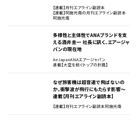
【連載】月刊エアライン副読本
【連載】阿施光南の月刊エアライン副読本
阿施光南
多様性と主体性でANAブランドを支
える――酒井圭一 社長に訊く、エアージャ
パンの現在地
AirJapan
ANA
エアージャパン
連載【大空を紡ぐトップの針路】
なぜ旅客機は超音速で飛ばないの
か。衝撃波が飛行にもたらす影響～
連載【月刊エアライン副読本】
【連載】月刊エアライン副読本
阿施光南