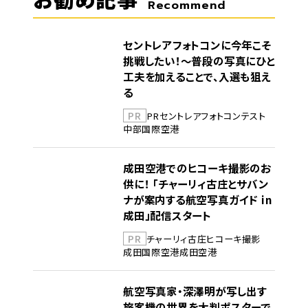
Recommend
セントレアフォトコンに今年こそ
挑戦したい！～普段の写真にひと
工夫を加えることで、入選も狙え
る
PR
PR
セントレア
フォトコンテスト
中部国際空港
成田空港でのヒコーキ撮影のお
供に！ 「チャーリィ古庄とサバン
ナが案内する航空写真ガイド in
成田」配信スタート
PR
チャーリィ古庄
ヒコーキ撮影
成田国際空港
成田空港
航空写真家・深澤明が写し出す
旅客機の世界を大判ポスターで