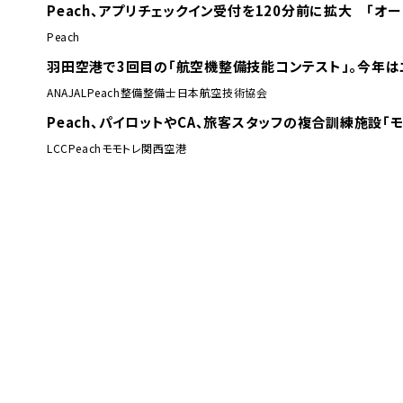
Peach、アプリチェックイン受付を120分前に拡大 「オ
Peach
羽田空港で3回目の「航空機整備技能コンテスト」。今年は
ANA
JAL
Peach
整備
整備士
日本航空技術協会
Peach、パイロットやCA、旅客スタッフの複合訓練施設「
LCC
Peach
モモトレ
関西空港