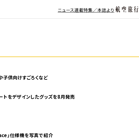
ニュース
連載
特集／本誌より
や子供向けすごろくなど
ピートをデザインしたグッズを8月発売
space」仕様機を写真で紹介