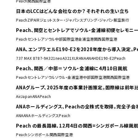
Peach
関西国際空港
日本のLCCはどんな会社なのか？ それぞれの生い立ち
Peach
ZIPAIR
ジェットスター・ジャパン
スプリング・ジャパン
航空旅行
Peach、関空とセントレアでソウル・金浦線初便セレモニ
Peach
セントレア
ソウル
中部国際空港
金浦空港
関西国際空港
ANA、エンブラエルE190-E2を2028年度から導入決定。P
737 MAX 8
787-9
A321neo
A321XLR
ANA
ANAHD
E190-E2
Peach
Peach、関西／中部＝ソウル・金浦線に4月10日就航
Peach
セントレア
ソウル
ソウル・金浦空港
中部国際空港
関西国際空港
ANAグループ、2025年度の事業計画策定。国際線は前年
AirJapan
ANA
Peach
ANAホールディングス、Peachの全株式を取得。完全子
ANA
ANAホールディングス
Peach
Peach の最長路線、12月4日の関西=シンガポール線就
Peach
シンガポール
関西国際空港