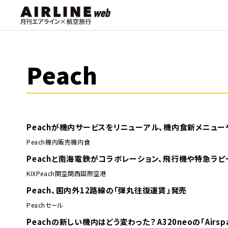
Peach
Peachが機内サービスをリニューアル、機内食新メニュー
Peach
機内販売
機内食
Peachと南海電鉄がコラボレーション、飛行機や特急ラ
KIX
Peach
関空
関西国際空港
Peach、国内外12路線の「弾丸往復運賃」発売
Peach
セール
Peachの新しい機内はどう変わった？ A320neoの「Air