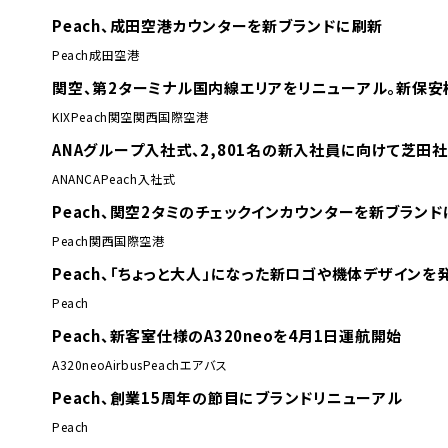
Peach、成田空港カウンターを新ブランドに刷新
Peach
成田空港
関空、第2ターミナル国内線エリアをリニューアル。新保安
KIX
Peach
関空
関西国際空港
ANAグループ入社式、2,801名の新入社員に向けて芝田
ANA
NCA
Peach
入社式
Peach、関空2タミのチェックインカウンターを新ブランド
Peach
関西国際空港
Peach、「ちょっと大人」になった新ロゴや機体デザインを
Peach
Peach、新客室仕様のA320neoを4月1日運航開始
A320neo
Airbus
Peach
エアバス
Peach、創業15周年の節目にブランドリニューアル
Peach