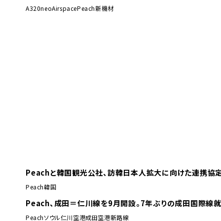
A320neo
Airspace
Peach
新機材
Peachと韓国観光公社、訪韓日本人拡大に向けた連携協
Peach
韓国
Peach、成田＝仁川線を9月開設。7年ぶりの成田国際線
Peach
ソウル
仁川空港
成田空港
新路線