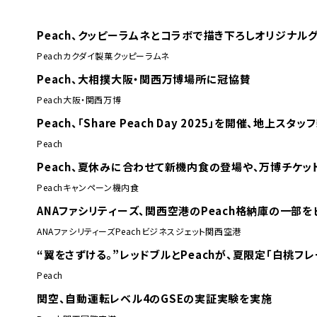
Peach、クッピーラムネとコラボで描き下ろしオリジナル
Peach
カクダイ製菓
クッピーラムネ
Peach、大相撲大阪・関西万博場所に冠協賛
Peach
大阪・関西万博
Peach、「Share Peach Day 2025」を開催、地上ス
Peach
Peach、夏休みに合わせて新機内食の登場や、万博チケ
Peach
キャンペーン
機内食
ANAファシリティーズ、関西空港のPeach格納庫の一部
ANAファシリティーズ
Peach
ビジネスジェット
関西空港
“翼をさずける。”レッドブルとPeachが、夏限定「白桃フ
Peach
関空、自動運転レベル4のGSEの実証実験を実施