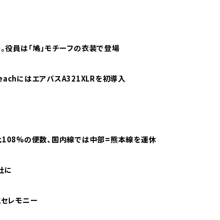
ー。役員は「鳩」モチーフの衣装で登場
eachにはエアバスA321XLRを初導入
比108%の便数、国内線では中部=熊本線を運休
会社に
航セレモニー