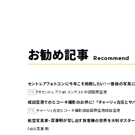
お勧め記事
Recommend
セントレアフォトコンに今年こそ挑戦したい！～普段の写真に
PR
PR
セントレア
フォトコンテスト
中部国際空港
成田空港でのヒコーキ撮影のお供に！ 「チャーリィ古庄とサバ
PR
チャーリィ古庄
ヒコーキ撮影
成田国際空港
成田空港
航空写真家・深澤明が写し出す旅客機の世界を大判ポスター
fabli
深澤 明