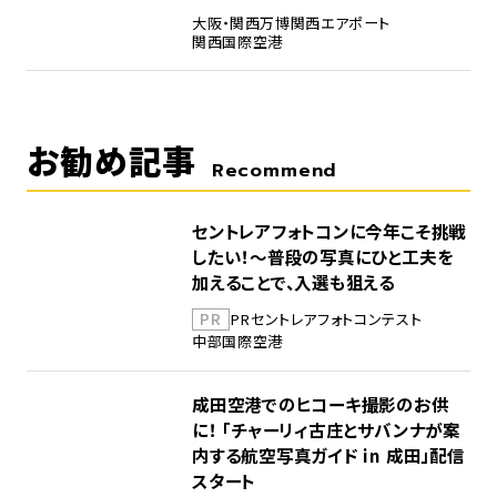
大阪・関西万博
関西エアポート
関西国際空港
お勧め記事
Recommend
セントレアフォトコンに今年こそ挑戦
したい！～普段の写真にひと工夫を
加えることで、入選も狙える
PR
PR
セントレア
フォトコンテスト
中部国際空港
成田空港でのヒコーキ撮影のお供
に！ 「チャーリィ古庄とサバンナが案
内する航空写真ガイド in 成田」配信
スタート