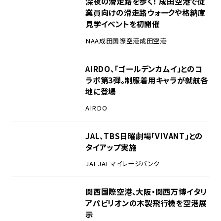
2
深夜の滑走路を歩く！ 成田空港で従
業員向けの滑走路ウォークや格納庫
見学イベントを初開催
NAA
成田国際空港
成田空港
3
AIRDO、「ゴールデンカムイ」とのコ
ラボ第3弾。制服着用キャラが就航各
地に登場
AIRDO
4
JAL、TBS日曜劇場「VIVANT」との
タイアップ実施
JAL
JALマイレージバンク
5
関西国際空港、大阪・関西万博イタリ
アパビリオンの木製飛行機を空港展
示