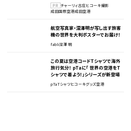
PR
チャーリィ古庄
ヒコーキ撮影
成田国際空港
成田空港
航空写真家・深澤明が写し出す旅客
機の世界を大判ポスターでお届け！
fabli
深澤 明
この夏は空港コードTシャツで海外
旅行気分！ pTaに「 世界の空港をT
シャツで着よう！」シリーズが新登場
pTa
Tシャツ
ヒコーキグッズ
空港