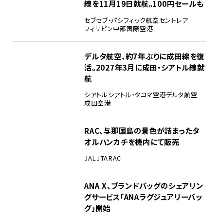
線を11月19日就航。100円セールも
セブ
セブ・パシフィック航空
セントレア
フィリピン
中部国際空港
デルタ航空、約7年ぶりに成田線を復
活。2027年3月に成田・シアトル線就
航
シアトル
シアトル・タコマ空港
デルタ航空
成田空港
RAC、与那国島の景色が詰まったタ
オルハンカチを機内にて販売
JAL
JTA
RAC
ANA X、ブランドバッグのシェアリン
グサービス「ANAラグジュアリーバッ
グ」開始