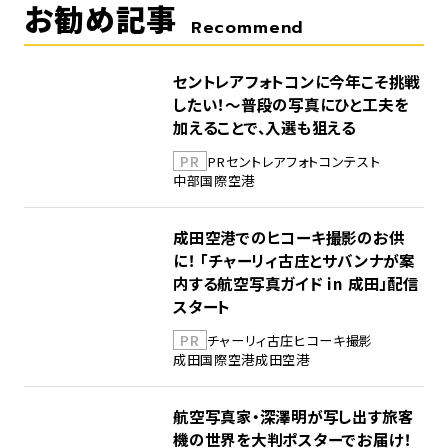
お勧め記事
Recommend
セントレアフォトコンに今年こそ挑戦
したい！～普段の写真にひと工夫を
加えることで、入選も狙える
PR
PR
セントレア
フォトコンテスト
中部国際空港
成田空港でのヒコーキ撮影のお供
に！ 「チャーリィ古庄とサバンナが案
内する航空写真ガイド in 成田」配信
スタート
PR
チャーリィ古庄
ヒコーキ撮影
成田国際空港
成田空港
航空写真家・深澤明が写し出す旅客
機の世界を大判ポスターでお届け！