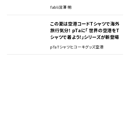
fabli
深澤 明
この夏は空港コードTシャツで海外
旅行気分！ pTaに「 世界の空港をT
シャツで着よう！」シリーズが新登場
pTa
Tシャツ
ヒコーキグッズ
空港