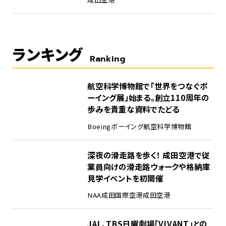
ランキング
Ranking
1
航空科学博物館で「世界をつなぐボ
ーイング展」始まる。創立110周年の
歩みを貴重な資料でたどる
Boeing
ボーイング
航空科学博物館
2
深夜の滑走路を歩く！ 成田空港で従
業員向けの滑走路ウォークや格納庫
見学イベントを初開催
NAA
成田国際空港
成田空港
3
JAL、TBS日曜劇場「VIVANT」との