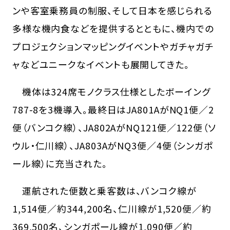
ンや客室乗務員の制服、そして日本を感じられる
多様な機内食などを提供するとともに、機内での
プロジェクションマッピングイベントやガチャガチ
ャなどユニークなイベントも展開してきた。
機体は324席モノクラス仕様としたボーイング
787-8を3機導入。最終日はJA801AがNQ1便／2
便（バンコク線）、JA802AがNQ121便／122便（ソ
ウル・仁川線）、JA803AがNQ3便／4便（シンガポ
ール線）に充当された。
運航された便数と乗客数は、バンコク線が
1,514便／約344,200名、仁川線が1,520便／約
369,500名、シンガポール線が1,090便／約