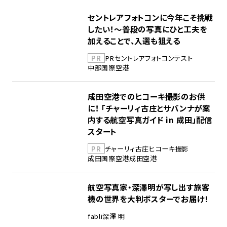
セントレアフォトコンに今年こそ挑戦
したい！～普段の写真にひと工夫を
加えることで、入選も狙える
PR
PR
セントレア
フォトコンテスト
中部国際空港
成田空港でのヒコーキ撮影のお供
に！ 「チャーリィ古庄とサバンナが案
内する航空写真ガイド in 成田」配信
スタート
PR
チャーリィ古庄
ヒコーキ撮影
成田国際空港
成田空港
航空写真家・深澤明が写し出す旅客
機の世界を大判ポスターでお届け！
fabli
深澤 明