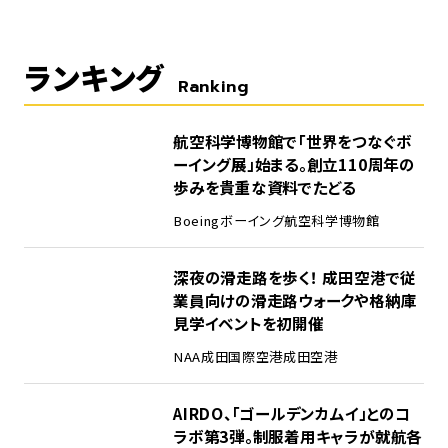
ランキング
Ranking
1
航空科学博物館で「世界をつなぐボ
ーイング展」始まる。創立110周年の
歩みを貴重な資料でたどる
Boeing
ボーイング
航空科学博物館
2
深夜の滑走路を歩く！ 成田空港で従
業員向けの滑走路ウォークや格納庫
見学イベントを初開催
NAA
成田国際空港
成田空港
3
AIRDO、「ゴールデンカムイ」とのコ
ラボ第3弾。制服着用キャラが就航各