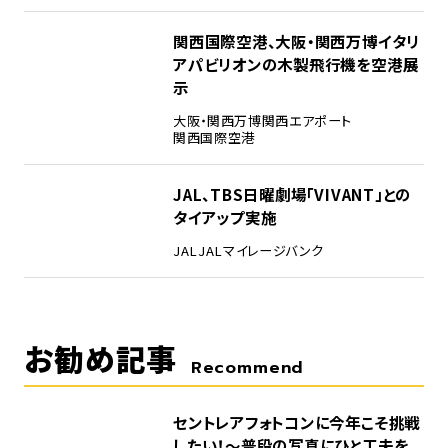
4
関西国際空港、大阪・関西万博イタリ
アパビリオンの木製飛行機を空港展
示
大阪・関西万博
関西エアポート
関西国際空港
5
JAL、TBS日曜劇場「VIVANT」との
タイアップ実施
JAL
JALマイレージバンク
お勧め記事
Recommend
セントレアフォトコンに今年こそ挑戦
したい！～普段の写真にひと工夫を