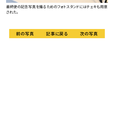
品。
最終便の記念写真を撮るためのフォトスタンドにはチェキも用意
N
された。
乗
記事に戻る
前の写真
次の写真