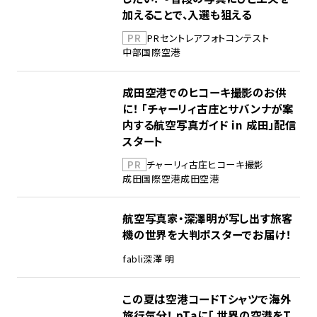
加えることで、入選も狙える
PR
PR
セントレア
フォトコンテスト
中部国際空港
成田空港でのヒコーキ撮影のお供
に！ 「チャーリィ古庄とサバンナが案
内する航空写真ガイド in 成田」配信
スタート
PR
チャーリィ古庄
ヒコーキ撮影
成田国際空港
成田空港
航空写真家・深澤明が写し出す旅客
機の世界を大判ポスターでお届け！
fabli
深澤 明
この夏は空港コードTシャツで海外
旅行気分！ pTaに「 世界の空港をT