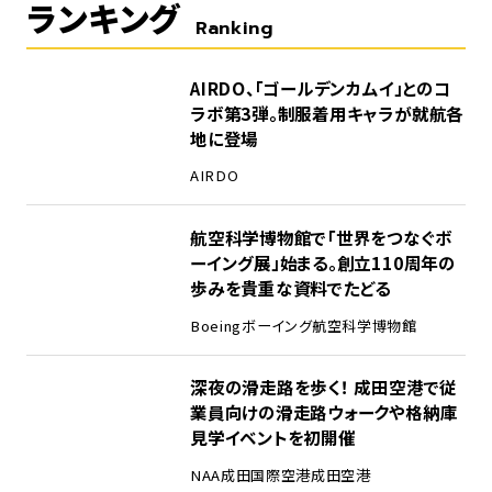
ランキング
Ranking
1
AIRDO、「ゴールデンカムイ」とのコ
ラボ第3弾。制服着用キャラが就航各
地に登場
AIRDO
2
航空科学博物館で「世界をつなぐボ
ーイング展」始まる。創立110周年の
歩みを貴重な資料でたどる
Boeing
ボーイング
航空科学博物館
3
深夜の滑走路を歩く！ 成田空港で従
業員向けの滑走路ウォークや格納庫
見学イベントを初開催
NAA
成田国際空港
成田空港