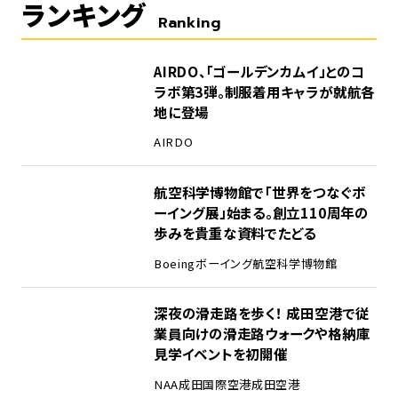
ランキング
Ranking
1
AIRDO、「ゴールデンカムイ」とのコ
ラボ第3弾。制服着用キャラが就航各
地に登場
AIRDO
2
航空科学博物館で「世界をつなぐボ
ーイング展」始まる。創立110周年の
歩みを貴重な資料でたどる
Boeing
ボーイング
航空科学博物館
3
深夜の滑走路を歩く！ 成田空港で従
業員向けの滑走路ウォークや格納庫
見学イベントを初開催
NAA
成田国際空港
成田空港