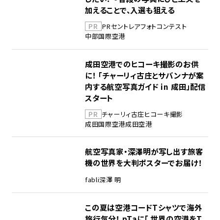
加えることで、入選も狙える
PR
PR
セントレア
フォトコンテスト
中部国際空港
成田空港でのヒコーキ撮影のお供
に！ 「チャーリィ古庄とサバンナが案
内する航空写真ガイド in 成田」配信
スタート
PR
チャーリィ古庄
ヒコーキ撮影
成田国際空港
成田空港
航空写真家・深澤明が写し出す旅客
機の世界を大判ポスターでお届け！
fabli
深澤 明
この夏は空港コードTシャツで海外
旅行気分！ pTaに「 世界の空港をT