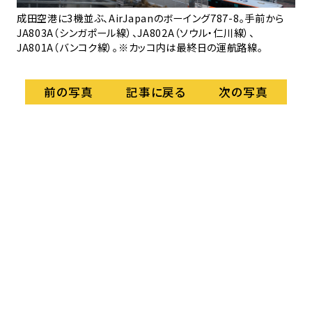
に、
成田空港に3機並ぶ、AirJapanのボーイング787-8。手前から
3
JA803A（シンガポール線）、JA802A（ソウル・仁川線）、
JA801A（バンコク線）。※カッコ内は最終日の運航路線。
記事に戻る
前の写真
次の写真