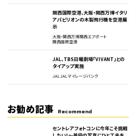
4
関西国際空港、大阪・関西万博イタリ
アパビリオンの木製飛行機を空港展
示
大阪・関西万博
関西エアポート
関西国際空港
5
JAL、TBS日曜劇場「VIVANT」との
タイアップ実施
JAL
JALマイレージバンク
お勧め記事
Recommend
セントレアフォトコンに今年こそ挑戦
したい！～普段の写真にひと工夫を