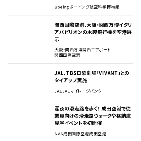
Boeing
ボーイング
航空科学博物館
3
関西国際空港、大阪・関西万博イタリ
アパビリオンの木製飛行機を空港展
示
大阪・関西万博
関西エアポート
関西国際空港
4
JAL、TBS日曜劇場「VIVANT」との
タイアップ実施
JAL
JALマイレージバンク
5
深夜の滑走路を歩く！ 成田空港で従
業員向けの滑走路ウォークや格納庫
見学イベントを初開催
NAA
成田国際空港
成田空港