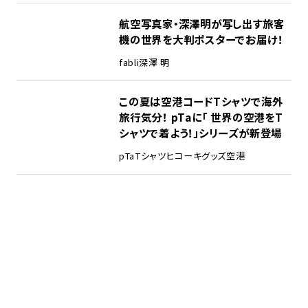
航空写真家・深澤明が写し出す旅客
機の世界を大判ポスターでお届け！
fabli
深澤 明
この夏は空港コードTシャツで海外
旅行気分！ pTaに「 世界の空港をT
シャツで着よう！」シリーズが新登場
pTa
Tシャツ
ヒコーキグッズ
空港