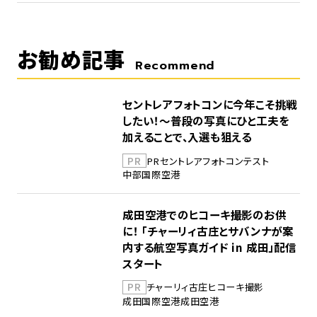
お勧め記事
Recommend
セントレアフォトコンに今年こそ挑戦
したい！～普段の写真にひと工夫を
加えることで、入選も狙える
PR
PR
セントレア
フォトコンテスト
中部国際空港
成田空港でのヒコーキ撮影のお供
に！ 「チャーリィ古庄とサバンナが案
内する航空写真ガイド in 成田」配信
スタート
PR
チャーリィ古庄
ヒコーキ撮影
成田国際空港
成田空港