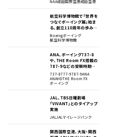
NAA
成田国際空港
成田空港
航空科学博物館で「世界を
2
つなぐボーイング展」始ま
る。創立110周年の歩みを
貴重な資料でたどる
Boeing
ボーイング
航空科学博物館
ANA、ボーイング737-8
3
や、THE Room FX搭載の
787-9などの受領時期見
込みを明らかに
737-8
777-9
787-9
ANA
ANAHD
THE Room FX
ボーイング
JAL、TBS日曜劇場
4
「VIVANT」とのタイアップ
実施
JAL
JALマイレージバンク
関西国際空港、大阪・関西
5