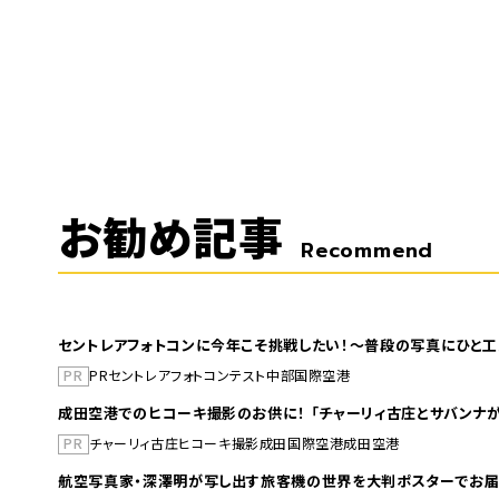
お勧め記事
Recommend
セントレアフォトコンに今年こそ挑戦したい！～普段の写真にひと工
PR
PR
セントレア
フォトコンテスト
中部国際空港
成田空港でのヒコーキ撮影のお供に！ 「チャーリィ古庄とサバンナが
PR
チャーリィ古庄
ヒコーキ撮影
成田国際空港
成田空港
航空写真家・深澤明が写し出す旅客機の世界を大判ポスターでお届