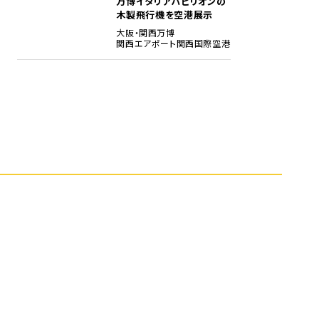
万博イタリアパビリオンの
木製飛行機を空港展示
大阪・関西万博
関西エアポート
関西国際空港