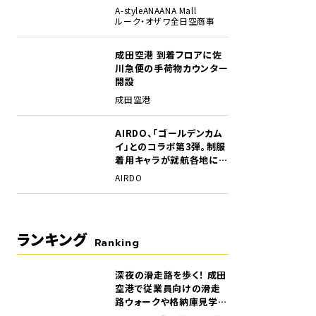
A-style
ANA
ANA Mall
ルーク・オザワ
全日空商事
成田空港 到着フロアに佐
川急便の手荷物カウンター
開設
成田空港
AIRDO、「ゴールデンカム
をプレゼント。
イ」とのコラボ第3弾。制服
着用キャラが就航各地に登
場
AIRDO
ランキング
Ranking
深夜の滑走路を歩く！ 成田
1
空港で従業員向けの滑走
路ウォークや格納庫見学イ
ベントを初開催