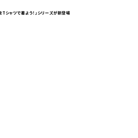
気分！ pTaに「 世界の空港をTシャツで着よう！」シリーズが新登場