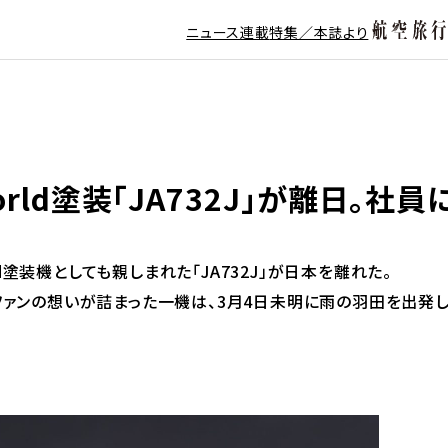
ニュース
連載
特集／本誌より
neworld塗装「JA732J」が離日
ld塗装機としても親しまれた「JA732J」が日本を離れた。
ファンの想いが詰まった一機は、3月4日未明に雨の羽田を出発し