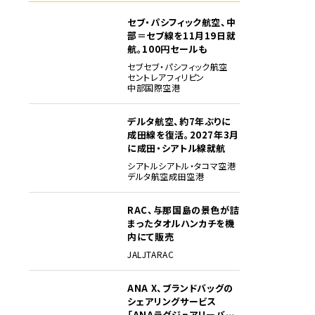
セブ・パシフィック航空、中
部＝セブ線を11月19日就
航。100円セールも
セブ
セブ・パシフィック航空
セントレア
フィリピン
中部国際空港
デルタ航空、約7年ぶりに
成田線を復活。2027年3月
に成田・シアトル線就航
シアトル
シアトル・タコマ空港
デルタ航空
成田空港
RAC、与那国島の景色が詰
まったタオルハンカチを機
内にて販売
JAL
JTA
RAC
ANA X、ブランドバッグの
シェアリングサービス
「ANAラグジュアリーバッ