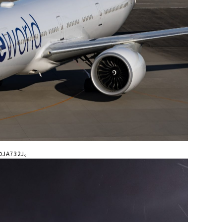
A732J。