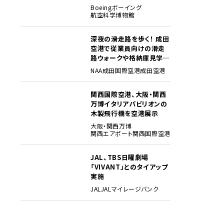
貴重な資料でたどる
Boeing
ボーイング
航空科学博物館
深夜の滑走路を歩く！ 成田
3
空港で従業員向けの滑走
路ウォークや格納庫見学イ
ベントを初開催
NAA
成田国際空港
成田空港
関西国際空港、大阪・関西
4
万博イタリアパビリオンの
木製飛行機を空港展示
大阪・関西万博
関西エアポート
関西国際空港
JAL、TBS日曜劇場
5
「VIVANT」とのタイアップ
実施
JAL
JALマイレージバンク