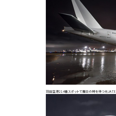
羽田空港214番スポットで離日の時を待つ元JA73