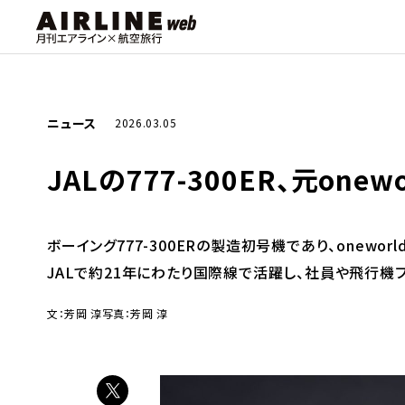
ニュース
2026.03.05
JALの777-300ER、元o
ボーイング777-300ERの製造初号機であり、onewor
JALで約21年にわたり国際線で活躍し、社員や飛行機
文：芳岡 淳
写真：芳岡 淳