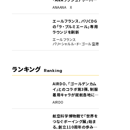
グ」開始
ANA
ANA X
エールフランス、パリCDG
の「ラ・プルミエール」専用
ラウンジを刷新
エールフランス
パリ=シャルル・ド・ゴール空港
ランキング
Ranking
AIRDO、「ゴールデンカム
1
イ」とのコラボ第3弾。制服
着用キャラが就航各地に登
場
AIRDO
航空科学博物館で「世界を
2
つなぐボーイング展」始ま
る。創立110周年の歩みを