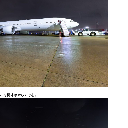
2Jを機体横からのぞむ。