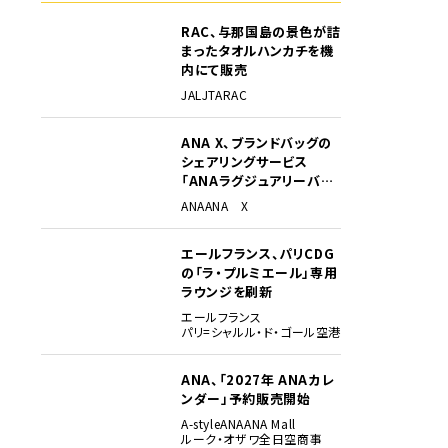
RAC、与那国島の景色が詰
まったタオルハンカチを機
内にて販売
JAL
JTA
RAC
ANA X、ブランドバッグの
シェアリングサービス
「ANAラグジュアリーバッ
グ」開始
ANA
ANA X
エールフランス、パリCDG
の「ラ・プルミエール」専用
ラウンジを刷新
エールフランス
パリ=シャルル・ド・ゴール空港
ANA、「2027年 ANAカレ
ンダー」予約販売開始
A-style
ANA
ANA Mall
ルーク・オザワ
全日空商事