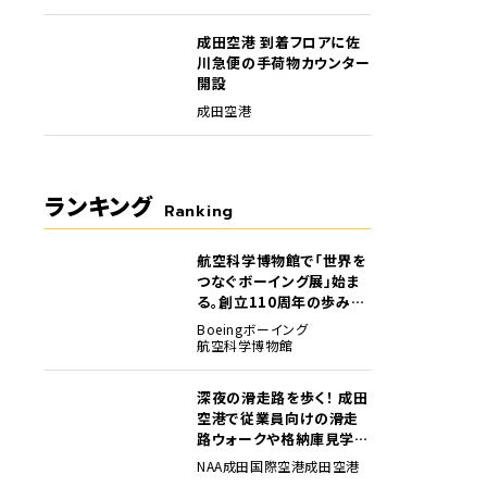
成田空港 到着フロアに佐
川急便の手荷物カウンター
開設
成田空港
ランキング
Ranking
航空科学博物館で「世界を
1
つなぐボーイング展」始ま
る。創立110周年の歩みを
貴重な資料でたどる
Boeing
ボーイング
航空科学博物館
深夜の滑走路を歩く！ 成田
2
空港で従業員向けの滑走
路ウォークや格納庫見学イ
ベントを初開催
NAA
成田国際空港
成田空港