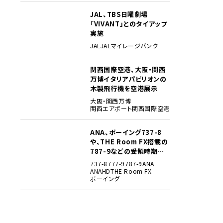
JAL、TBS日曜劇場
3
「VIVANT」とのタイアップ
実施
JAL
JALマイレージバンク
関西国際空港、大阪・関西
4
万博イタリアパビリオンの
木製飛行機を空港展示
大阪・関西万博
関西エアポート
関西国際空港
ANA、ボーイング737-8
5
や、THE Room FX搭載の
787-9などの受領時期見
込みを明らかに
737-8
777-9
787-9
ANA
ANAHD
THE Room FX
ボーイング