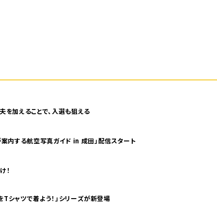
夫を加えることで、入選も狙える
案内する航空写真ガイド in 成田」配信スタート
け！
気分！ pTaに「 世界の空港をTシャツで着よう！」シリーズが新登場