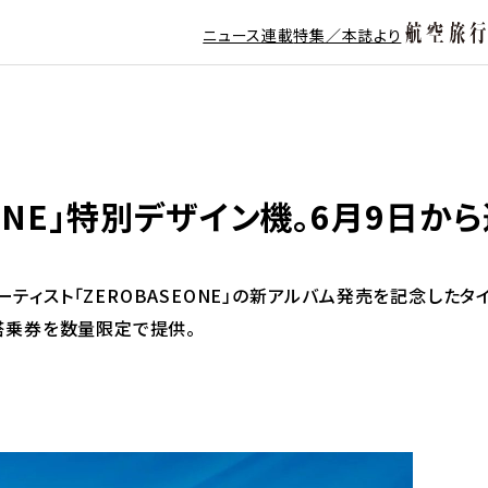
ニュース
連載
特集／本誌より
EONE」特別デザイン機。6月9日か
ーティスト「ZEROBASEONE」の新アルバム発売を記念した
の搭乗券を数量限定で提供。