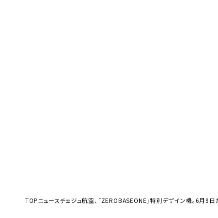
TOP
ニュース
チェジュ航空、「ZEROBASEONE」特別デザイン機。6月9