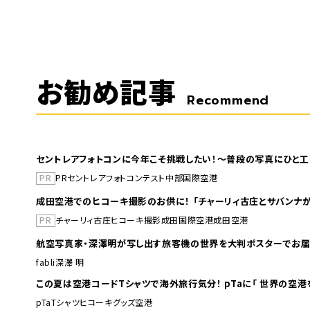
お勧め記事
Recommend
セントレアフォトコンに今年こそ挑戦したい！～普段の写真にひと工
PR
PR
セントレア
フォトコンテスト
中部国際空港
成田空港でのヒコーキ撮影のお供に！ 「チャーリィ古庄とサバンナが
PR
チャーリィ古庄
ヒコーキ撮影
成田国際空港
成田空港
航空写真家・深澤明が写し出す旅客機の世界を大判ポスターでお届
fabli
深澤 明
この夏は空港コードTシャツで海外旅行
pTa
Tシャツ
ヒコーキグッズ
空港