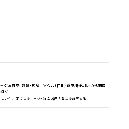
チェジュ航空、静岡・広島＝ソウル（仁川）線を増便。6月から期間
限定で
ソウル・仁川国際空港
チェジュ航空
増便
広島空港
静岡空港