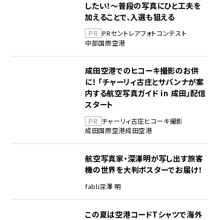
したい！～普段の写真にひと工夫を
加えることで、入選も狙える
PR
PR
セントレア
フォトコンテスト
中部国際空港
成田空港でのヒコーキ撮影のお供
に！ 「チャーリィ古庄とサバンナが案
内する航空写真ガイド in 成田」配信
スタート
PR
チャーリィ古庄
ヒコーキ撮影
成田国際空港
成田空港
航空写真家・深澤明が写し出す旅客
機の世界を大判ポスターでお届け！
fabli
深澤 明
この夏は空港コードTシャツで海外