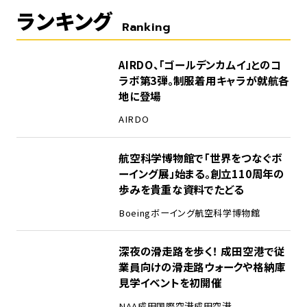
ランキング
Ranking
1
AIRDO、「ゴールデンカムイ」とのコ
ラボ第3弾。制服着用キャラが就航各
地に登場
AIRDO
2
航空科学博物館で「世界をつなぐボ
ーイング展」始まる。創立110周年の
歩みを貴重な資料でたどる
Boeing
ボーイング
航空科学博物館
3
深夜の滑走路を歩く！ 成田空港で従
業員向けの滑走路ウォークや格納庫
見学イベントを初開催
NAA
成田国際空港
成田空港