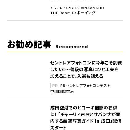
737-8
777-9
787-9
ANA
ANAHD
THE Room FX
ボーイング
お勧め記事
Recommend
セントレアフォトコンに今年こそ挑戦
したい！～普段の写真にひと工夫を
加えることで、入選も狙える
PR
PR
セントレア
フォトコンテスト
中部国際空港
成田空港でのヒコーキ撮影のお供
に！ 「チャーリィ古庄とサバンナが案
内する航空写真ガイド in 成田」配信
スタート