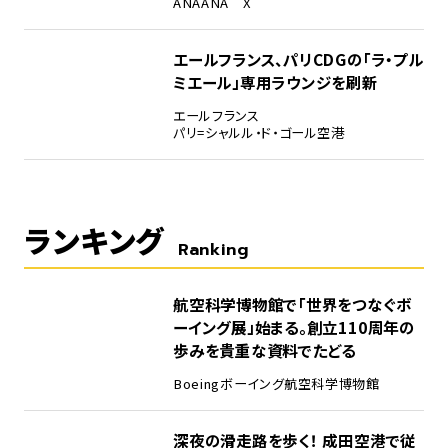
ANA
ANA X
エールフランス、パリCDGの「ラ・プル
ミエール」専用ラウンジを刷新
エールフランス
パリ=シャルル・ド・ゴール空港
ランキング
Ranking
1
航空科学博物館で「世界をつなぐボ
ーイング展」始まる。創立110周年の
歩みを貴重な資料でたどる
Boeing
ボーイング
航空科学博物館
2
深夜の滑走路を歩く！ 成田空港で従