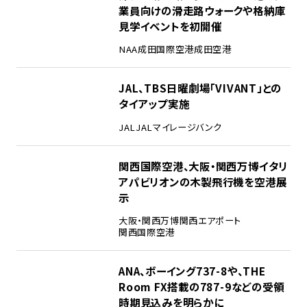
業員向けの滑走路ウォークや格納庫
見学イベントを初開催
NAA
成田国際空港
成田空港
3
JAL、TBS日曜劇場「VIVANT」との
タイアップ実施
JAL
JALマイレージバンク
4
関西国際空港、大阪・関西万博イタリ
アパビリオンの木製飛行機を空港展
示
大阪・関西万博
関西エアポート
関西国際空港
5
ANA、ボーイング737-8や、THE
Room FX搭載の787-9などの受領
時期見込みを明らかに