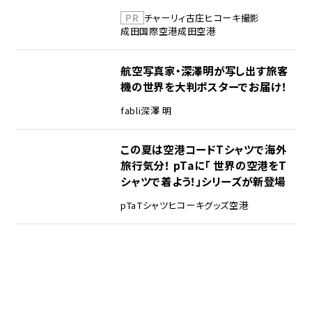
PR
チャーリィ古庄
ヒコーキ撮影
成田国際空港
成田空港
航空写真家・深澤明が写し出す旅客
機の世界を大判ポスターでお届け！
fabli
深澤 明
この夏は空港コードTシャツで海外
旅行気分！ pTaに「 世界の空港をT
シャツで着よう！」シリーズが新登場
pTa
Tシャツ
ヒコーキグッズ
空港