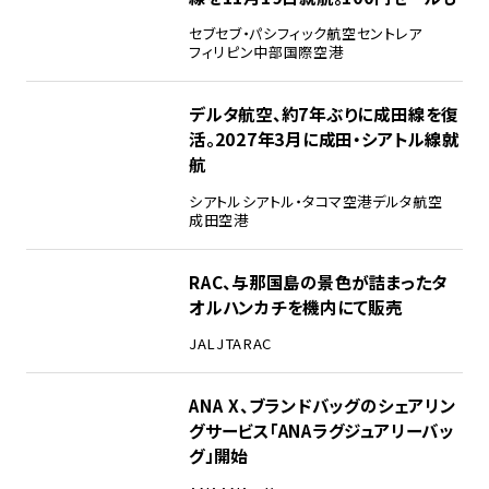
セブ
セブ・パシフィック航空
セントレア
フィリピン
中部国際空港
デルタ航空、約7年ぶりに成田線を復
活。2027年3月に成田・シアトル線就
航
シアトル
シアトル・タコマ空港
デルタ航空
成田空港
RAC、与那国島の景色が詰まったタ
オルハンカチを機内にて販売
JAL
JTA
RAC
ANA X、ブランドバッグのシェアリン
グサービス「ANAラグジュアリーバッ
グ」開始