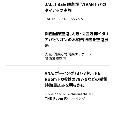
3
JAL、TBS日曜劇場「VIVANT」との
タイアップ実施
JAL
JALマイレージバンク
4
関西国際空港、大阪・関西万博イタリ
アパビリオンの木製飛行機を空港展
示
大阪・関西万博
関西エアポート
関西国際空港
5
ANA、ボーイング737-8や、THE
Room FX搭載の787-9などの受領
時期見込みを明らかに
737-8
777-9
787-9
ANA
ANAHD
THE Room FX
ボーイング