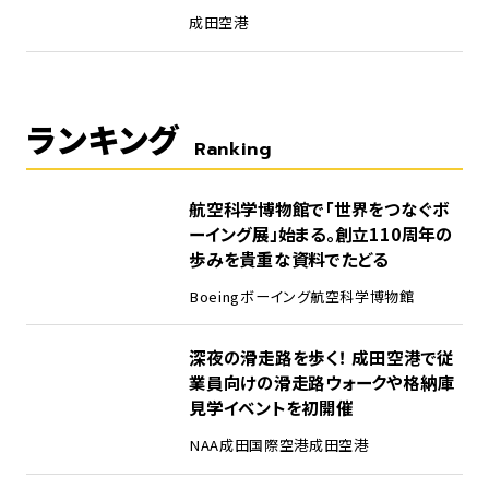
成田空港
ランキング
Ranking
1
航空科学博物館で「世界をつなぐボ
ーイング展」始まる。創立110周年の
歩みを貴重な資料でたどる
Boeing
ボーイング
航空科学博物館
2
深夜の滑走路を歩く！ 成田空港で従
業員向けの滑走路ウォークや格納庫
見学イベントを初開催
NAA
成田国際空港
成田空港