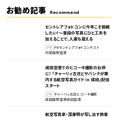
お勧め記事
Recommend
セントレアフォトコンに今年こそ挑戦
したい！～普段の写真にひと工夫を
加えることで、入選も狙える
PR
PR
セントレア
フォトコンテスト
中部国際空港
成田空港でのヒコーキ撮影のお供
に！ 「チャーリィ古庄とサバンナが案
内する航空写真ガイド in 成田」配信
スタート
PR
チャーリィ古庄
ヒコーキ撮影
成田国際空港
成田空港
航空写真家・深澤明が写し出す旅客