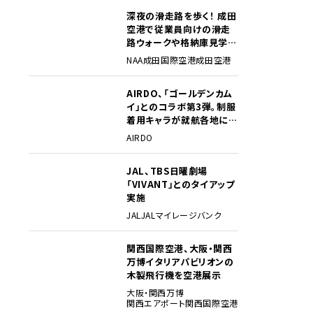
深夜の滑走路を歩く！ 成田
2
空港で従業員向けの滑走
路ウォークや格納庫見学イ
ベントを初開催
NAA
成田国際空港
成田空港
AIRDO、「ゴールデンカム
3
イ」とのコラボ第3弾。制服
着用キャラが就航各地に登
場
AIRDO
JAL、TBS日曜劇場
4
「VIVANT」とのタイアップ
実施
JAL
JALマイレージバンク
関西国際空港、大阪・関西
5
万博イタリアパビリオンの
木製飛行機を空港展示
大阪・関西万博
関西エアポート
関西国際空港