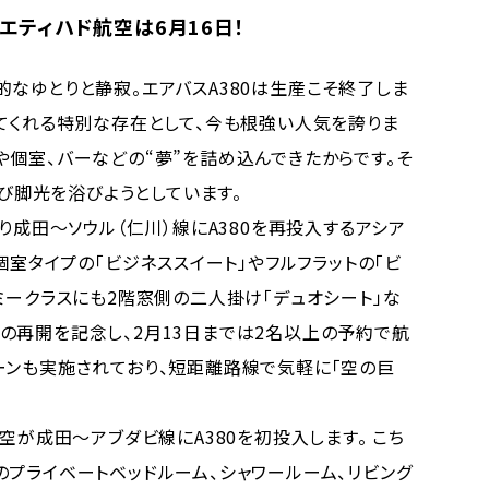
エティハド航空は6月16日！
なゆとりと静寂。エアバスA380は生産こそ終了しま
えてくれる特別な存在として、今も根強い人気を誇りま
や個室、バーなどの“夢”を詰め込んできたからです。そ
再び脚光を浴びようとしています。
り成田〜ソウル（仁川）線にA380を再投入するアシア
個室タイプの「ビジネススイート」やフルフラットの「ビ
ミークラスにも2階窓側の二人掛け「デュオシート」な
の再開を記念し、2月13日までは2名以上の予約で航
ーンも実施されており、短距離路線で気軽に「空の巨
空が成田〜アブダビ線にA380を初投入します。 こち
のプライベートベッドルーム、シャワールーム、リビング