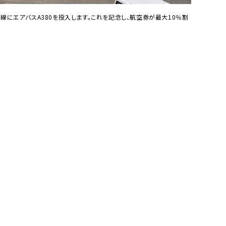
）線にエアバスA380を投入します。これを記念し、航空券が最大10％割