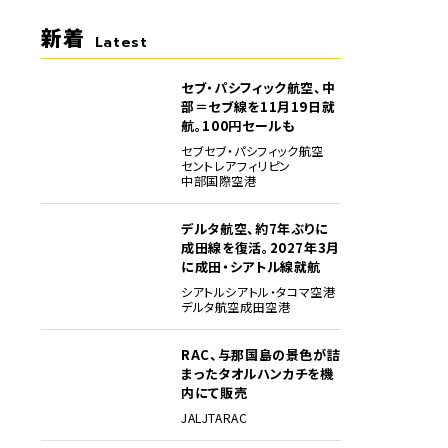
新着
Latest
セブ・パシフィック航空、中
部＝セブ線を11月19日就
航。100円セールも
セブ
セブ・パシフィック航空
セントレア
フィリピン
中部国際空港
デルタ航空、約7年ぶりに
成田線を復活。2027年3月
に成田・シアトル線就航
シアトル
シアトル・タコマ空港
デルタ航空
成田空港
RAC、与那国島の景色が詰
まったタオルハンカチを機
内にて販売
JAL
JTA
RAC