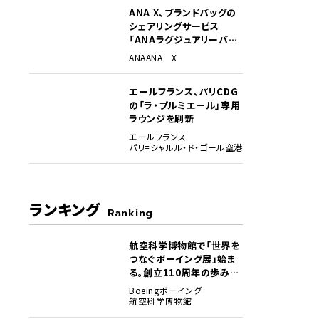
ANA X、ブランドバッグの
シェアリングサービス
「ANAラグジュアリーバッ
グ」開始
ANA
ANA X
エールフランス、パリCDG
の「ラ・プルミエール」専用
ラウンジを刷新
エールフランス
パリ=シャルル・ド・ゴール空港
ランキング
Ranking
航空科学博物館で「世界を
1
つなぐボーイング展」始ま
る。創立110周年の歩みを
貴重な資料でたどる
Boeing
ボーイング
航空科学博物館