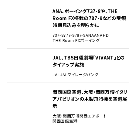
3
ANA、ボーイング737-8や、THE
Room FX搭載の787-9などの受領
時期見込みを明らかに
737-8
777-9
787-9
ANA
ANAHD
THE Room FX
ボーイング
4
JAL、TBS日曜劇場「VIVANT」との
タイアップ実施
JAL
JALマイレージバンク
5
関西国際空港、大阪・関西万博イタリ
アパビリオンの木製飛行機を空港展
示
大阪・関西万博
関西エアポート
関西国際空港