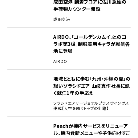
成田空港 到着フロアに佐川急便の
手荷物カウンター開設
成田空港
AIRDO、「ゴールデンカムイ」とのコ
ラボ第3弾。制服着用キャラが就航各
地に登場
AIRDO
地域とともに歩む「九州・沖縄の翼」の
想い――ソラシドエア 山岐真作社長に訊
く就任1年の手応え
ソラシドエア
リージョナルプラスウイングス
連載【大空を紡ぐトップの針路】
Peachが機内サービスをリニューア
ル、機内食新メニューや子供向けすご