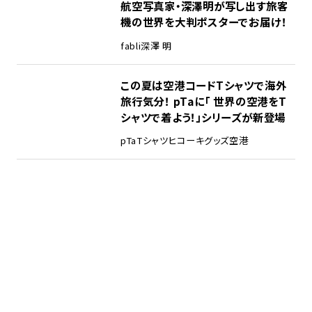
航空写真家・深澤明が写し出す旅客
機の世界を大判ポスターでお届け！
fabli
深澤 明
この夏は空港コードTシャツで海外
旅行気分！ pTaに「 世界の空港をT
シャツで着よう！」シリーズが新登場
pTa
Tシャツ
ヒコーキグッズ
空港