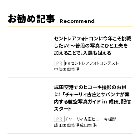
お勧め記事
Recommend
セントレアフォトコンに今年こそ挑戦
したい！～普段の写真にひと工夫を
加えることで、入選も狙える
PR
PR
セントレア
フォトコンテスト
中部国際空港
成田空港でのヒコーキ撮影のお供
に！ 「チャーリィ古庄とサバンナが案
内する航空写真ガイド in 成田」配信
スタート
PR
チャーリィ古庄
ヒコーキ撮影
成田国際空港
成田空港