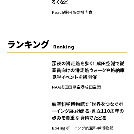
ろくなど
Peach
機内販売
機内食
ランキング
Ranking
1
深夜の滑走路を歩く！ 成田空港で従
業員向けの滑走路ウォークや格納庫
見学イベントを初開催
NAA
成田国際空港
成田空港
2
航空科学博物館で「世界をつなぐボ
ーイング展」始まる。創立110周年の
歩みを貴重な資料でたどる
Boeing
ボーイング
航空科学博物館