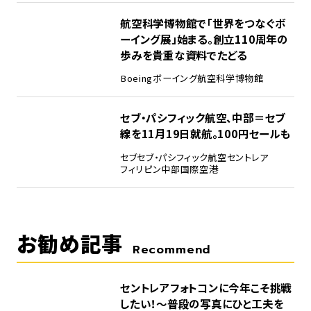
4
航空科学博物館で「世界をつなぐボ
ーイング展」始まる。創立110周年の
歩みを貴重な資料でたどる
Boeing
ボーイング
航空科学博物館
5
セブ・パシフィック航空、中部＝セブ
線を11月19日就航。100円セールも
セブ
セブ・パシフィック航空
セントレア
フィリピン
中部国際空港
お勧め記事
Recommend
セントレアフォトコンに今年こそ挑戦
したい！～普段の写真にひと工夫を