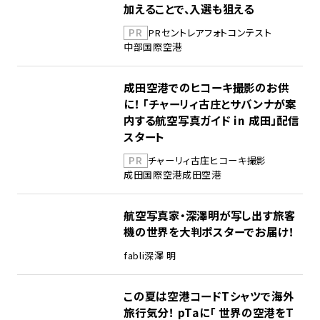
加えることで、入選も狙える
PR
PR
セントレア
フォトコンテスト
中部国際空港
成田空港でのヒコーキ撮影のお供
に！ 「チャーリィ古庄とサバンナが案
内する航空写真ガイド in 成田」配信
スタート
PR
チャーリィ古庄
ヒコーキ撮影
成田国際空港
成田空港
航空写真家・深澤明が写し出す旅客
機の世界を大判ポスターでお届け！
fabli
深澤 明
この夏は空港コードTシャツで海外
旅行気分！ pTaに「 世界の空港をT