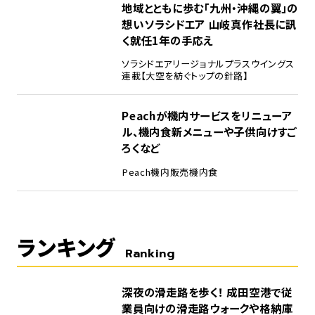
地域とともに歩む「九州・沖縄の翼」の
想い――ソラシドエア 山岐真作社長に訊
く就任1年の手応え
ソラシドエア
リージョナルプラスウイングス
連載【大空を紡ぐトップの針路】
Peachが機内サービスをリニューア
ル、機内食新メニューや子供向けすご
ろくなど
Peach
機内販売
機内食
ランキング
Ranking
1
深夜の滑走路を歩く！ 成田空港で従
業員向けの滑走路ウォークや格納庫