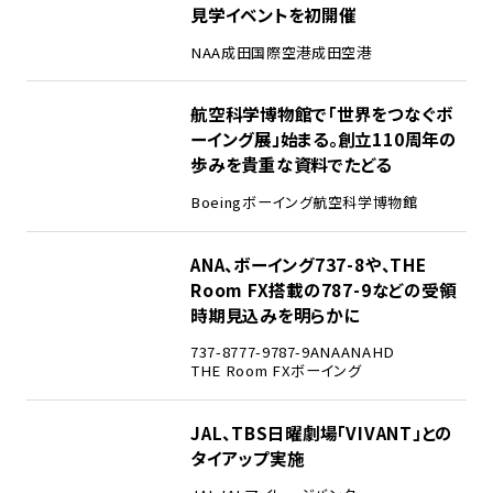
見学イベントを初開催
NAA
成田国際空港
成田空港
2
航空科学博物館で「世界をつなぐボ
ーイング展」始まる。創立110周年の
歩みを貴重な資料でたどる
Boeing
ボーイング
航空科学博物館
3
ANA、ボーイング737-8や、THE
Room FX搭載の787-9などの受領
時期見込みを明らかに
737-8
777-9
787-9
ANA
ANAHD
THE Room FX
ボーイング
4
JAL、TBS日曜劇場「VIVANT」との
タイアップ実施