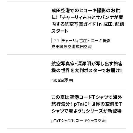
成田空港でのヒコーキ撮影のお供
に！ 「チャーリィ古庄とサバンナが案
内する航空写真ガイド in 成田」配信
スタート
PR
チャーリィ古庄
ヒコーキ撮影
成田国際空港
成田空港
航空写真家・深澤明が写し出す旅客
機の世界を大判ポスターでお届け！
fabli
深澤 明
この夏は空港コードTシャツで海外
旅行気分！ pTaに「 世界の空港をT
シャツで着よう！」シリーズが新登場
pTa
Tシャツ
ヒコーキグッズ
空港