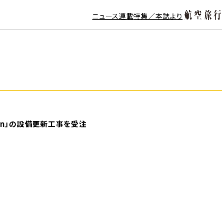
ニュース
連載
特集／本誌より
rain」の設備更新工事を受注