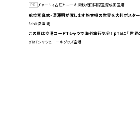
PR
チャーリィ古庄
ヒコーキ撮影
成田国際空港
成田空港
航空写真家・深澤明が写し出す旅客機の世界を大判ポスター
fabli
深澤 明
この夏は空港コードTシャ
pTa
Tシャツ
ヒコーキグッズ
空港