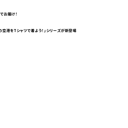
でお届け！
ツで海外旅行気分！ pTaに「 世界の空港をTシャツで着よう！」シリーズが新登場