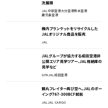
次展開
JAL
中部空港
大分空港
熊本空港
鹿児島空港
機内ブランケットをリサイクルした
JALオリジナル商品を販売
JAL
JALグループが協力する成田空港非
公開エリア見学ツアー、JAL格納庫の
見学など
GPA
JAL
成田空港
鶴丸フレイター再び空へ。JALのボー
イング767-300BCF就航
JAL
JAL CARGO