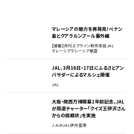
マレーシアの魅力を再発見！ペナン
島とクアラルンプール番外編
【連載】月刊エアライン制作余話
JAL
マレーシア
マレーシア航空
JAL、3月16日・17日にふるさとアン
バサダーによるマルシェ開催
JAL
大阪・関西万博開幕1年前記念。JAL
が周遊チャーター「クイズ王伊沢さん
からの挑戦状」を実施
J-AIR
JAL
伊丹空港