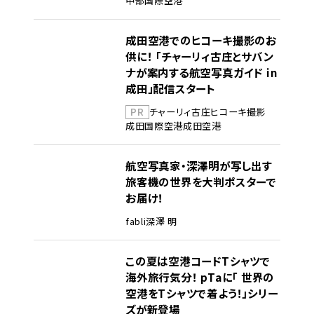
中部国際空港
成田空港でのヒコーキ撮影のお
供に！ 「チャーリィ古庄とサバン
ナが案内する航空写真ガイド in
成田」配信スタート
PR
チャーリィ古庄
ヒコーキ撮影
成田国際空港
成田空港
航空写真家・深澤明が写し出す
旅客機の世界を大判ポスターで
お届け！
fabli
深澤 明
この夏は空港コードTシャツで
海外旅行気分！ pTaに「 世界の
空港をTシャツで着よう！」シリー
ズが新登場