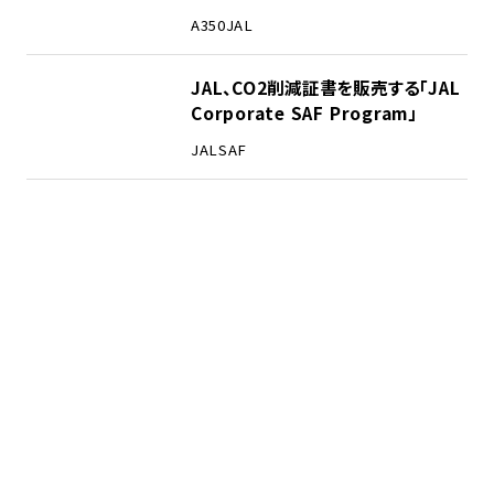
A350
JAL
JAL、CO2削減証書を販売する「JAL
Corporate SAF Program」
JAL
SAF