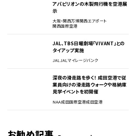
アパビリオンの木製飛行機を空港展
示
大阪・関西万博
関西エアポート
関西国際空港
4
JAL、TBS日曜劇場「VIVANT」との
タイアップ実施
JAL
JALマイレージバンク
5
深夜の滑走路を歩く！ 成田空港で従
業員向けの滑走路ウォークや格納庫
見学イベントを初開催
NAA
成田国際空港
成田空港
お勧め記事