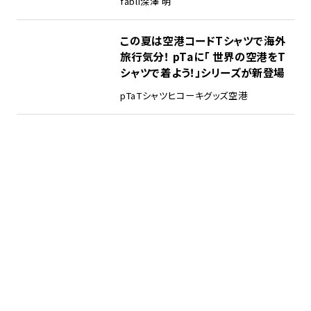
fabli
深澤 明
この夏は空港コードTシャツで海外
旅行気分！ pTaに「 世界の空港をT
シャツで着よう！」シリーズが新登場
pTa
Tシャツ
ヒコーキグッズ
空港