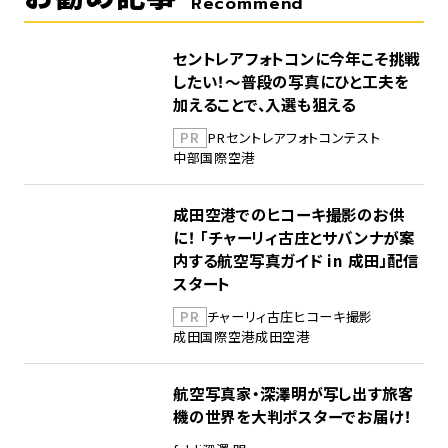
Recommend
セントレアフォトコンに今年こそ挑戦
したい！～普段の写真にひと工夫を
加えることで、入選も狙える
PR
PR
セントレア
フォトコンテスト
中部国際空港
成田空港でのヒコーキ撮影のお供
に！ 「チャーリィ古庄とサバンナが案
内する航空写真ガイド in 成田」配信
スタート
PR
チャーリィ古庄
ヒコーキ撮影
成田国際空港
成田空港
航空写真家・深澤明が写し出す旅客
機の世界を大判ポスターでお届け！