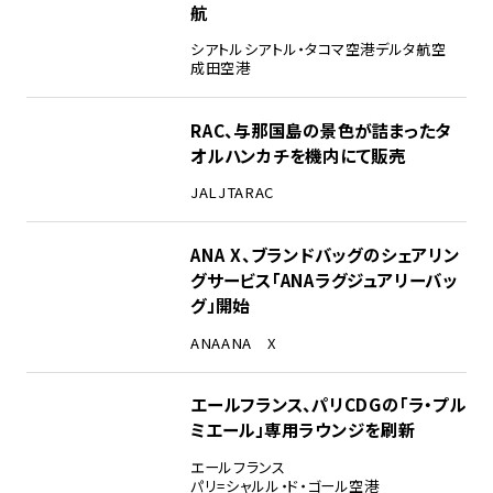
航
シアトル
シアトル・タコマ空港
デルタ航空
成田空港
RAC、与那国島の景色が詰まったタ
オルハンカチを機内にて販売
JAL
JTA
RAC
ANA X、ブランドバッグのシェアリン
グサービス「ANAラグジュアリーバッ
グ」開始
ANA
ANA X
エールフランス、パリCDGの「ラ・プル
ミエール」専用ラウンジを刷新
エールフランス
パリ=シャルル・ド・ゴール空港