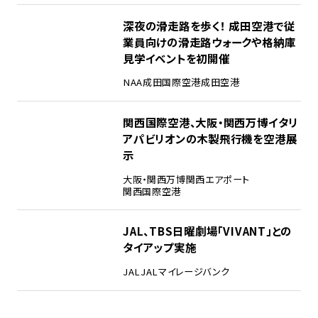
3
深夜の滑走路を歩く！ 成田空港で従
業員向けの滑走路ウォークや格納庫
見学イベントを初開催
NAA
成田国際空港
成田空港
4
関西国際空港、大阪・関西万博イタリ
アパビリオンの木製飛行機を空港展
示
大阪・関西万博
関西エアポート
関西国際空港
5
JAL、TBS日曜劇場「VIVANT」との
タイアップ実施
JAL
JALマイレージバンク