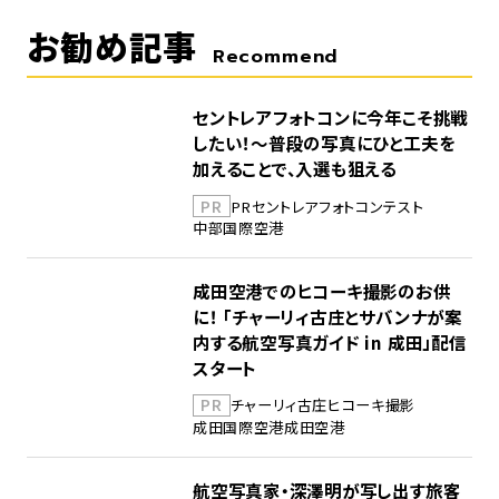
お勧め記事
Recommend
セントレアフォトコンに今年こそ挑戦
したい！～普段の写真にひと工夫を
加えることで、入選も狙える
PR
PR
セントレア
フォトコンテスト
中部国際空港
成田空港でのヒコーキ撮影のお供
に！ 「チャーリィ古庄とサバンナが案
内する航空写真ガイド in 成田」配信
スタート
PR
チャーリィ古庄
ヒコーキ撮影
成田国際空港
成田空港
航空写真家・深澤明が写し出す旅客