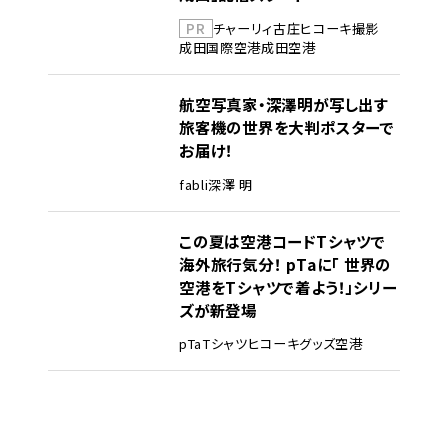
PR
チャーリィ古庄
ヒコーキ撮影
成田国際空港
成田空港
航空写真家・深澤明が写し出す
旅客機の世界を大判ポスターで
お届け！
fabli
深澤 明
この夏は空港コードTシャツで
海外旅行気分！ pTaに「 世界の
空港をTシャツで着よう！」シリー
ズが新登場
pTa
Tシャツ
ヒコーキグッズ
空港