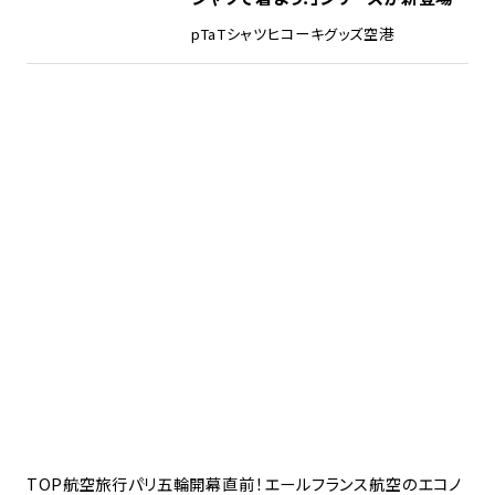
pTa
Tシャツ
ヒコーキグッズ
空港
TOP
航空旅行
パリ五輪開幕直前！エールフランス航空のエコノ