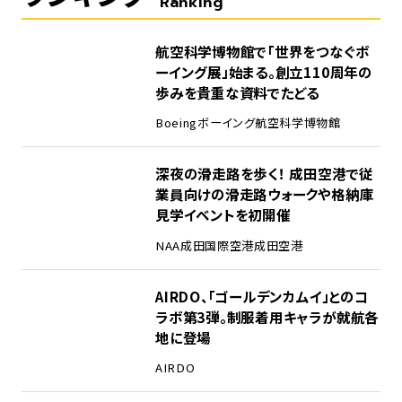
Ranking
1
航空科学博物館で「世界をつなぐボ
ーイング展」始まる。創立110周年の
歩みを貴重な資料でたどる
Boeing
ボーイング
航空科学博物館
2
深夜の滑走路を歩く！ 成田空港で従
業員向けの滑走路ウォークや格納庫
見学イベントを初開催
NAA
成田国際空港
成田空港
3
AIRDO、「ゴールデンカムイ」とのコ
ラボ第3弾。制服着用キャラが就航各
地に登場
AIRDO