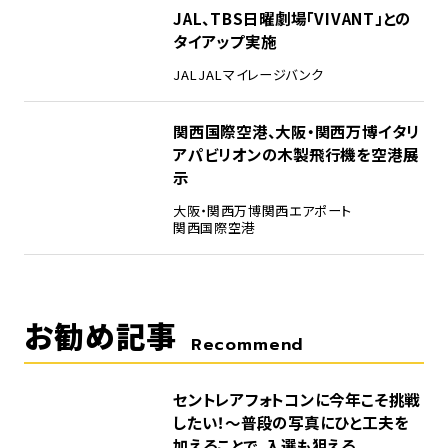
4
JAL、TBS日曜劇場「VIVANT」との
タイアップ実施
JAL
JALマイレージバンク
5
関西国際空港、大阪・関西万博イタリ
アパビリオンの木製飛行機を空港展
示
大阪・関西万博
関西エアポート
関西国際空港
お勧め記事
Recommend
セントレアフォトコンに今年こそ挑戦
したい！～普段の写真にひと工夫を
加えることで、入選も狙える