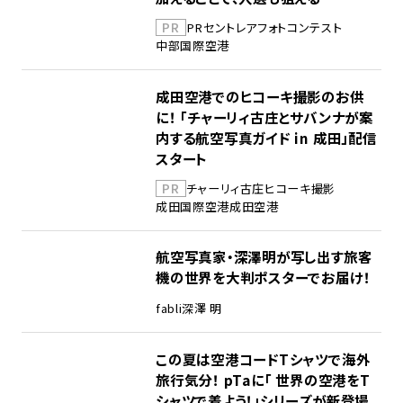
PR
PR
セントレア
フォトコンテスト
中部国際空港
成田空港でのヒコーキ撮影のお供
に！ 「チャーリィ古庄とサバンナが案
内する航空写真ガイド in 成田」配信
スタート
PR
チャーリィ古庄
ヒコーキ撮影
成田国際空港
成田空港
航空写真家・深澤明が写し出す旅客
機の世界を大判ポスターでお届け！
fabli
深澤 明
この夏は空港コードTシャツで海外
旅行気分！ pTaに「 世界の空港をT
シャツで着よう！」シリーズが新登場