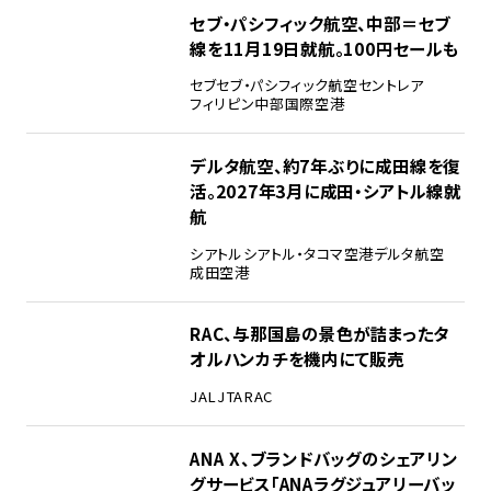
セブ・パシフィック航空、中部＝セブ
線を11月19日就航。100円セールも
セブ
セブ・パシフィック航空
セントレア
フィリピン
中部国際空港
デルタ航空、約7年ぶりに成田線を復
活。2027年3月に成田・シアトル線就
航
シアトル
シアトル・タコマ空港
デルタ航空
成田空港
RAC、与那国島の景色が詰まったタ
オルハンカチを機内にて販売
JAL
JTA
RAC
ANA X、ブランドバッグのシェアリン
グサービス「ANAラグジュアリーバッ