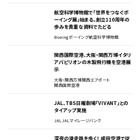
2
航空科学博物館で「世界をつなぐボ
ーイング展」始まる。創立110周年の
歩みを貴重な資料でたどる
Boeing
ボーイング
航空科学博物館
3
関西国際空港、大阪・関西万博イタリ
アパビリオンの木製飛行機を空港展
示
大阪・関西万博
関西エアポート
関西国際空港
4
JAL、TBS日曜劇場「VIVANT」との
タイアップ実施
JAL
JALマイレージバンク
5
深夜の滑走路を歩く！ 成田空港で従