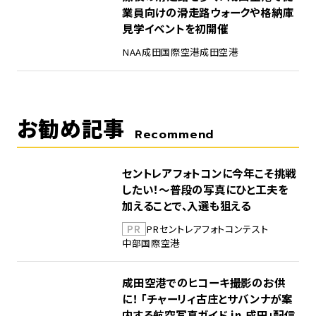
業員向けの滑走路ウォークや格納庫
見学イベントを初開催
NAA
成田国際空港
成田空港
お勧め記事
Recommend
セントレアフォトコンに今年こそ挑戦
したい！～普段の写真にひと工夫を
加えることで、入選も狙える
PR
PR
セントレア
フォトコンテスト
中部国際空港
成田空港でのヒコーキ撮影のお供
に！ 「チャーリィ古庄とサバンナが案
内する航空写真ガイド in 成田」配信