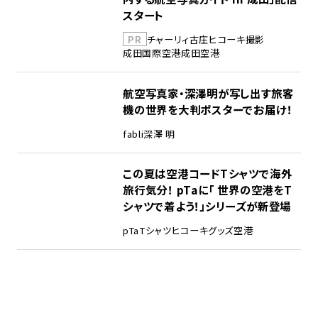
スタート
PR
チャーリィ古庄
ヒコーキ撮影
成田国際空港
成田空港
航空写真家・深澤明が写し出す旅客
機の世界を大判ポスターでお届け！
fabli
深澤 明
この夏は空港コードTシャツで海外
旅行気分！ pTaに「 世界の空港をT
シャツで着よう！」シリーズが新登場
pTa
Tシャツ
ヒコーキグッズ
空港