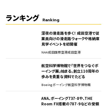
ランキング
Ranking
1
深夜の滑走路を歩く！ 成田空港で従
業員向けの滑走路ウォークや格納庫
見学イベントを初開催
NAA
成田国際空港
成田空港
2
航空科学博物館で「世界をつなぐボ
ーイング展」始まる。創立110周年の
歩みを貴重な資料でたどる
Boeing
ボーイング
航空科学博物館
3
ANA、ボーイング737-8や、THE
Room FX搭載の787-9などの受領