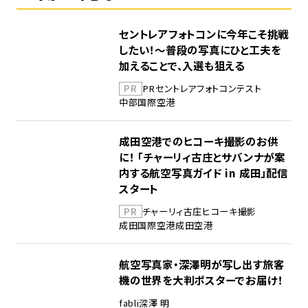
セントレアフォトコンに今年こそ挑戦
したい！～普段の写真にひと工夫を
加えることで、入選も狙える
PR
PR
セントレア
フォトコンテスト
中部国際空港
成田空港でのヒコーキ撮影のお供
に！ 「チャーリィ古庄とサバンナが案
内する航空写真ガイド in 成田」配信
スタート
PR
チャーリィ古庄
ヒコーキ撮影
成田国際空港
成田空港
航空写真家・深澤明が写し出す旅客
機の世界を大判ポスターでお届け！
fabli
深澤 明