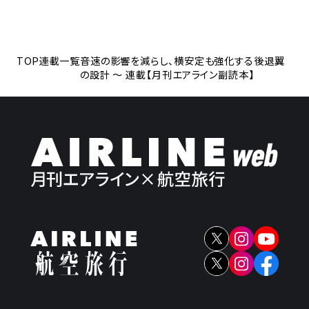
TOP
連載一覧
音速の影響を減らし、横安定も強化する後退翼
の設計 ～ 連載【月刊エアライン副読本】