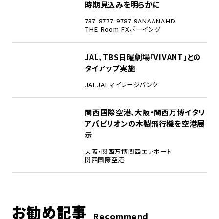
時期見込みを明らかに
737-8
777-9
787-9
ANA
ANAHD
THE Room FX
ボーイング
4
JAL、TBS日曜劇場「VIVANT」との
タイアップ実施
JAL
JALマイレージバンク
5
関西国際空港、大阪・関西万博イタリ
アパビリオンの木製飛行機を空港展
示
大阪・関西万博
関西エアポート
関西国際空港
お勧め記事
Recommend