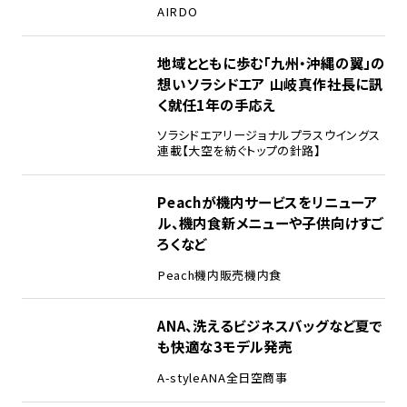
AIRDO
地域とともに歩む「九州・沖縄の翼」の
想い――ソラシドエア 山岐真作社長に訊
く就任1年の手応え
ソラシドエア
リージョナルプラスウイングス
連載【大空を紡ぐトップの針路】
Peachが機内サービスをリニューア
ル、機内食新メニューや子供向けすご
ろくなど
Peach
機内販売
機内食
ANA、洗えるビジネスバッグなど夏で
も快適な3モデル発売
A-style
ANA
全日空商事