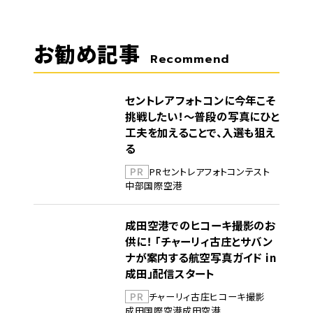
お勧め記事
Recommend
セントレアフォトコンに今年こそ
挑戦したい！～普段の写真にひと
工夫を加えることで、入選も狙え
る
PR
PR
セントレア
フォトコンテスト
中部国際空港
成田空港でのヒコーキ撮影のお
供に！ 「チャーリィ古庄とサバン
ナが案内する航空写真ガイド in
成田」配信スタート
PR
チャーリィ古庄
ヒコーキ撮影
成田国際空港
成田空港