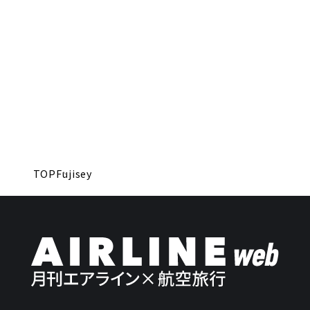
TOP
Fujisey