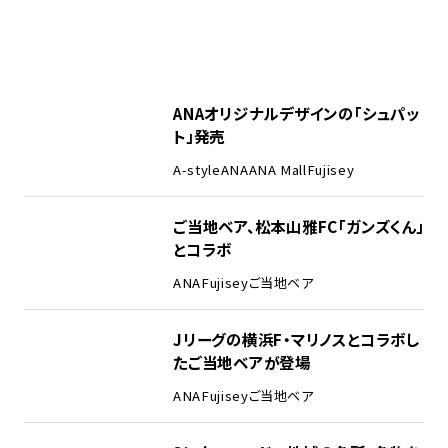
ANAオリジナルデザインの「シュパッ
ト」発売
A-style
ANA
ANA Mall
Fujisey
ご当地ベア、松本山雅FC「ガンズくん」
とコラボ
ANA
Fujisey
ご当地ベア
Jリーグの横浜F・マリノスとコラボし
たご当地ベアが登場
ANA
Fujisey
ご当地ベア