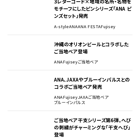
3レターコード×地域の名所・名物を
モチーフにしたピンシリーズ「ANA ピ
ンズセット」発売
A-style
ANA
ANA FESTA
Fujisey
沖縄のオリオンビールとコラボした
ご当地ベア登場
ANA
Fujisey
ご当地ベア
ANA、JAXAやブルーインパルスとの
コラボご当地ベア発売
ANA
Fujisey
JAXA
ご当地ベア
ブルーインパルス
ご当地ベア干支シリーズ第6弾。へび
の刺繍がチャーミングな「干支へび」
登場