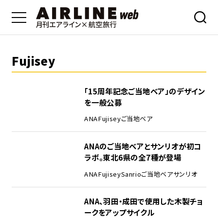
Fujisey
「15周年記念ご当地ベア」のデザイン
を一般公募
ANA
Fujisey
ご当地ベア
ANAのご当地ベアとサンリオが初コ
ラボ。東北6県の全7種が登場
ANA
Fujisey
Sanrio
ご当地ベア
サンリオ
ANA、羽田・成田で使用した木製チョ
ークをアップサイクル