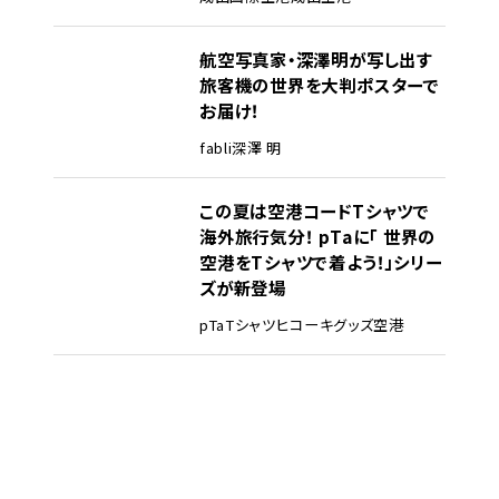
航空写真家・深澤明が写し出す
旅客機の世界を大判ポスターで
お届け！
fabli
深澤 明
この夏は空港コードTシャツで
海外旅行気分！ pTaに「 世界の
空港をTシャツで着よう！」シリー
ズが新登場
pTa
Tシャツ
ヒコーキグッズ
空港