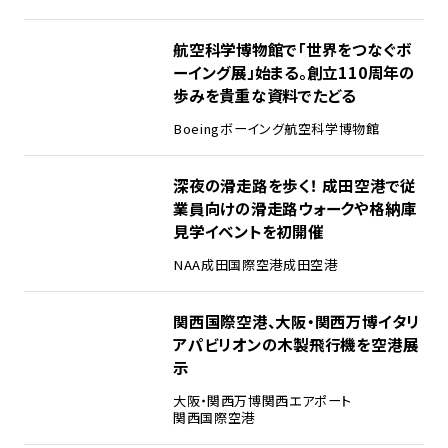
2
航空科学博物館で「世界をつなぐボ
ーイング展」始まる。創立110周年の
歩みを貴重な資料でたどる
Boeing
ボーイング
航空科学博物館
3
深夜の滑走路を歩く！ 成田空港で従
業員向けの滑走路ウォークや格納庫
見学イベントを初開催
NAA
成田国際空港
成田空港
4
関西国際空港、大阪・関西万博イタリ
アパビリオンの木製飛行機を空港展
示
大阪・関西万博
関西エアポート
関西国際空港