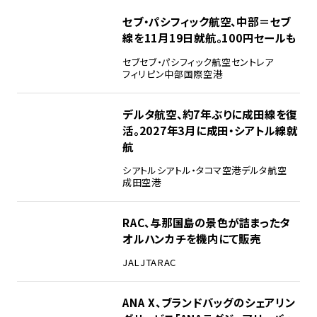
セブ・パシフィック航空、中部＝セブ
線を11月19日就航。100円セールも
セブ
セブ・パシフィック航空
セントレア
フィリピン
中部国際空港
デルタ航空、約7年ぶりに成田線を復
活。2027年3月に成田・シアトル線就
航
シアトル
シアトル・タコマ空港
デルタ航空
成田空港
RAC、与那国島の景色が詰まったタ
オルハンカチを機内にて販売
JAL
JTA
RAC
ANA X、ブランドバッグのシェアリン