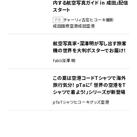
内する航空写真ガイド in 成田」配信
スタート
PR
チャーリィ古庄
ヒコーキ撮影
成田国際空港
成田空港
航空写真家・深澤明が写し出す旅客
機の世界を大判ポスターでお届け！
fabli
深澤 明
この夏は空港コードTシャツで海外
旅行気分！ pTaに「 世界の空港をT
シャツで着よう！」シリーズが新登場
pTa
Tシャツ
ヒコーキグッズ
空港