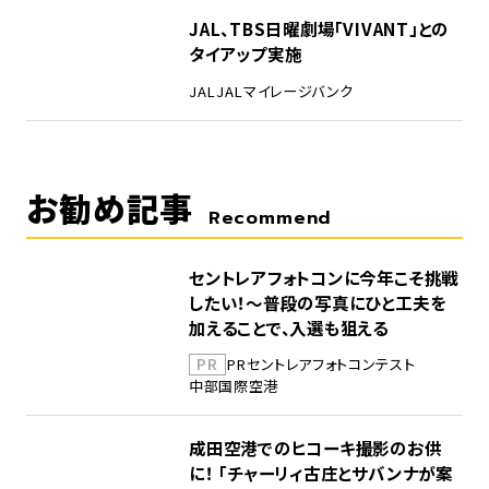
5
JAL、TBS日曜劇場「VIVANT」との
タイアップ実施
JAL
JALマイレージバンク
お勧め記事
Recommend
セントレアフォトコンに今年こそ挑戦
したい！～普段の写真にひと工夫を
加えることで、入選も狙える
PR
PR
セントレア
フォトコンテスト
中部国際空港
成田空港でのヒコーキ撮影のお供
に！ 「チャーリィ古庄とサバンナが案