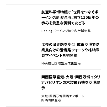
2
航空科学博物館で「世界をつなぐボ
ーイング展」始まる。創立110周年の
歩みを貴重な資料でたどる
Boeing
ボーイング
航空科学博物館
3
深夜の滑走路を歩く！ 成田空港で従
業員向けの滑走路ウォークや格納庫
見学イベントを初開催
NAA
成田国際空港
成田空港
4
関西国際空港、大阪・関西万博イタリ
アパビリオンの木製飛行機を空港展
示
大阪・関西万博
関西エアポート
関西国際空港