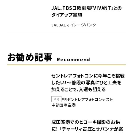
5
JAL、TBS日曜劇場「VIVANT」との
タイアップ実施
JAL
JALマイレージバンク
お勧め記事
Recommend
セントレアフォトコンに今年こそ挑戦
したい！～普段の写真にひと工夫を
加えることで、入選も狙える
PR
PR
セントレア
フォトコンテスト
中部国際空港
成田空港でのヒコーキ撮影のお供
に！ 「チャーリィ古庄とサバンナが案