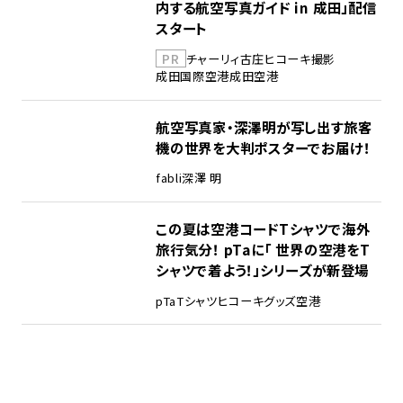
内する航空写真ガイド in 成田」配信
スタート
PR
チャーリィ古庄
ヒコーキ撮影
成田国際空港
成田空港
航空写真家・深澤明が写し出す旅客
機の世界を大判ポスターでお届け！
fabli
深澤 明
この夏は空港コードTシャツで海外
旅行気分！ pTaに「 世界の空港をT
シャツで着よう！」シリーズが新登場
pTa
Tシャツ
ヒコーキグッズ
空港