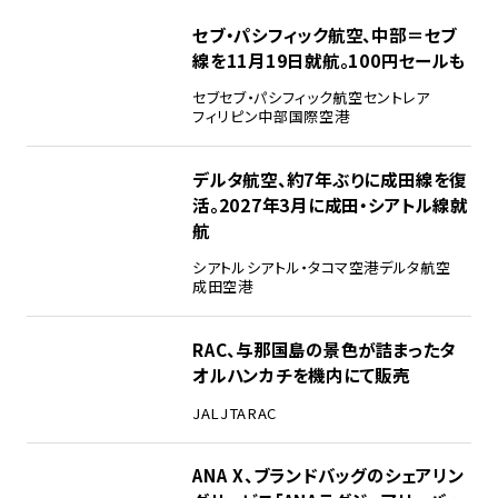
セブ・パシフィック航空、中部＝セブ
線を11月19日就航。100円セールも
セブ
セブ・パシフィック航空
セントレア
フィリピン
中部国際空港
デルタ航空、約7年ぶりに成田線を復
活。2027年3月に成田・シアトル線就
航
シアトル
シアトル・タコマ空港
デルタ航空
成田空港
RAC、与那国島の景色が詰まったタ
オルハンカチを機内にて販売
JAL
JTA
RAC
ANA X、ブランドバッグのシェアリン