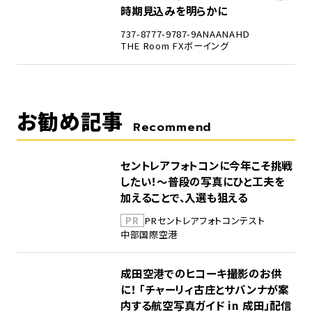
時期見込みを明らかに
737-8
777-9
787-9
ANA
ANAHD
THE Room FX
ボーイング
お勧め記事
Recommend
セントレアフォトコンに今年こそ挑戦
したい！～普段の写真にひと工夫を
加えることで、入選も狙える
PR
PR
セントレア
フォトコンテスト
中部国際空港
成田空港でのヒコーキ撮影のお供
に！ 「チャーリィ古庄とサバンナが案
内する航空写真ガイド in 成田」配信