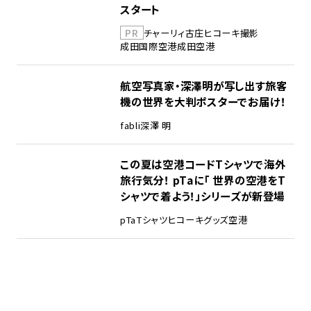
スタート
PR
チャーリィ古庄
ヒコーキ撮影
成田国際空港
成田空港
航空写真家・深澤明が写し出す旅客
機の世界を大判ポスターでお届け！
fabli
深澤 明
この夏は空港コードTシャツで海外
旅行気分！ pTaに「 世界の空港をT
シャツで着よう！」シリーズが新登場
pTa
Tシャツ
ヒコーキグッズ
空港