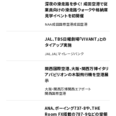
2
深夜の滑走路を歩く！ 成田空港で従
業員向けの滑走路ウォークや格納庫
見学イベントを初開催
NAA
成田国際空港
成田空港
3
JAL、TBS日曜劇場「VIVANT」との
タイアップ実施
JAL
JALマイレージバンク
4
関西国際空港、大阪・関西万博イタリ
アパビリオンの木製飛行機を空港展
示
大阪・関西万博
関西エアポート
関西国際空港
5
ANA、ボーイング737-8や、THE
Room FX搭載の787-9などの受領