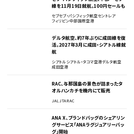
線を11月19日就航。100円セールも
セブ
セブ・パシフィック航空
セントレア
フィリピン
中部国際空港
デルタ航空、約7年ぶりに成田線を復
活。2027年3月に成田・シアトル線就
航
シアトル
シアトル・タコマ空港
デルタ航空
成田空港
RAC、与那国島の景色が詰まったタ
オルハンカチを機内にて販売
JAL
JTA
RAC
ANA X、ブランドバッグのシェアリン
グサービス「ANAラグジュアリーバッ
グ」開始