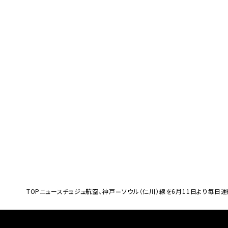
TOP
ニュース
チェジュ航空、神戸＝ソウル（仁川）線を6月11日より毎日