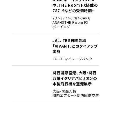
や、THE Room FX搭載の
787-9などの受領時期見
込みを明らかに
737-8
777-9
787-9
ANA
ANAHD
THE Room FX
ボーイング
JAL、TBS日曜劇場
4
「VIVANT」とのタイアップ
実施
JAL
JALマイレージバンク
関西国際空港、大阪・関西
5
万博イタリアパビリオンの
木製飛行機を空港展示
大阪・関西万博
関西エアポート
関西国際空港