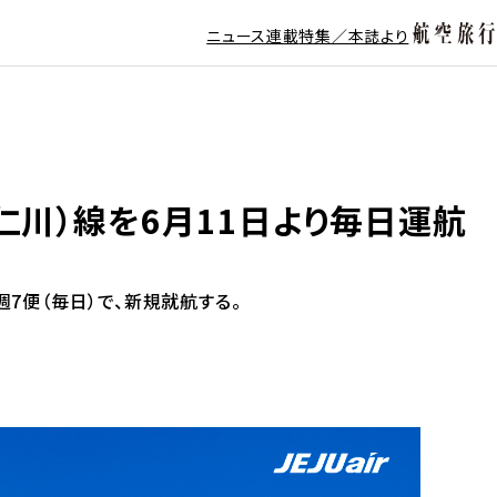
ニュース
連載
特集／本誌より
仁川）線を6月11日より毎日運航
週7便（毎日）で、新規就航する。