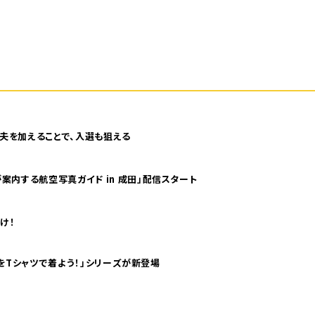
夫を加えることで、入選も狙える
案内する航空写真ガイド in 成田」配信スタート
け！
気分！ pTaに「 世界の空港をTシャツで着よう！」シリーズが新登場