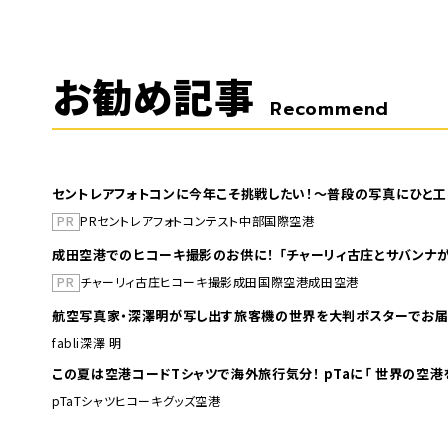
お勧め記事
Recommend
セントレアフォトコンに今年こそ挑戦したい！～普段の写真にひと工
PR
PR
セントレア
フォトコンテスト
中部国際空港
成田空港でのヒコーキ撮影のお供に！ 「チャーリィ古庄とサバンナが
PR
チャーリィ古庄
ヒコーキ撮影
成田国際空港
成田空港
航空写真家・深澤明が写し出す旅客機の世界を大判ポスターでお届
fabli
深澤 明
この夏は空港コードTシャツで海外旅行
pTa
Tシャツ
ヒコーキグッズ
空港