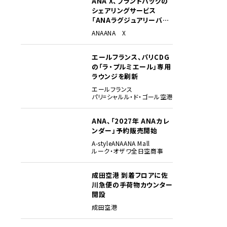
ANA X、ブランドバッグの
シェアリングサービス
「ANAラグジュアリーバッ
グ」開始
ANA
ANA X
エールフランス、パリCDG
の「ラ・プルミエール」専用
ラウンジを刷新
エールフランス
パリ=シャルル・ド・ゴール空港
ANA、「2027年 ANAカレ
ンダー」予約販売開始
A-style
ANA
ANA Mall
ルーク・オザワ
全日空商事
成田空港 到着フロアに佐
川急便の手荷物カウンター
開設
成田空港