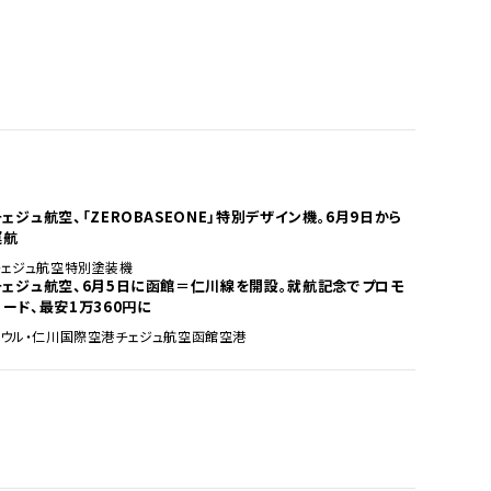
チェジュ航空、「ZEROBASEONE」特別デザイン機。6月9日から
運航
チェジュ航空
特別塗装機
チェジュ航空、6月5日に函館＝仁川線を開設。就航記念でプロモ
コード、最安1万360円に
ソウル・仁川国際空港
チェジュ航空
函館空港