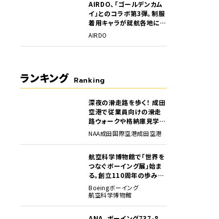
AIRDO、「ゴールデンカム
イ」とのコラボ第3弾。制服
着用キャラが就航各地に登
場
AIRDO
ランキング
Ranking
深夜の滑走路を歩く！ 成田
1
空港で従業員向けの滑走
路ウォークや格納庫見学イ
ベントを初開催
NAA
成田国際空港
成田空港
航空科学博物館で「世界を
2
つなぐボーイング展」始ま
る。創立110周年の歩みを
貴重な資料でたどる
Boeing
ボーイング
航空科学博物館
ANA、ボーイング737-8
3