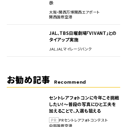
示
大阪・関西万博
関西エアポート
関西国際空港
5
JAL、TBS日曜劇場「VIVANT」との
タイアップ実施
JAL
JALマイレージバンク
お勧め記事
Recommend
セントレアフォトコンに今年こそ挑戦
したい！～普段の写真にひと工夫を
加えることで、入選も狙える
PR
PR
セントレア
フォトコンテスト
中部国際空港