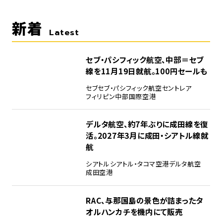
新着
Latest
セブ・パシフィック航空、中部＝セブ
線を11月19日就航。100円セールも
セブ
セブ・パシフィック航空
セントレア
フィリピン
中部国際空港
デルタ航空、約7年ぶりに成田線を復
活。2027年3月に成田・シアトル線就
航
シアトル
シアトル・タコマ空港
デルタ航空
成田空港
RAC、与那国島の景色が詰まったタ
オルハンカチを機内にて販売