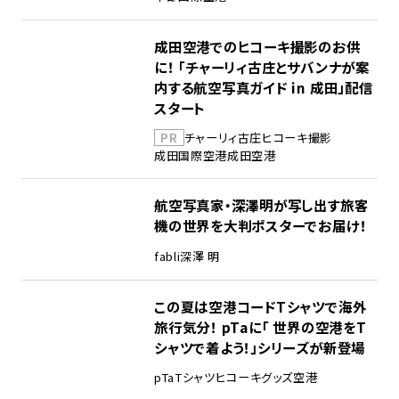
成田空港でのヒコーキ撮影のお供
に！ 「チャーリィ古庄とサバンナが案
内する航空写真ガイド in 成田」配信
スタート
PR
チャーリィ古庄
ヒコーキ撮影
成田国際空港
成田空港
航空写真家・深澤明が写し出す旅客
機の世界を大判ポスターでお届け！
fabli
深澤 明
この夏は空港コードTシャツで海外
旅行気分！ pTaに「 世界の空港をT
シャツで着よう！」シリーズが新登場
pTa
Tシャツ
ヒコーキグッズ
空港