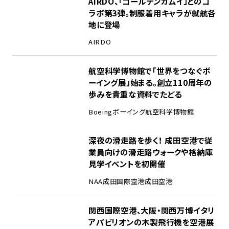
1
AIRDO、「ゴールデンカムイ」とのコ
ラボ第3弾。制服着用キャラが就航各
地に登場
AIRDO
2
航空科学博物館で「世界をつなぐボ
ーイング展」始まる。創立110周年の
歩みを貴重な資料でたどる
Boeing
ボーイング
航空科学博物館
3
深夜の滑走路を歩く！ 成田空港で従
業員向けの滑走路ウォークや格納庫
見学イベントを初開催
NAA
成田国際空港
成田空港
4
関西国際空港、大阪・関西万博イタリ
アパビリオンの木製飛行機を空港展