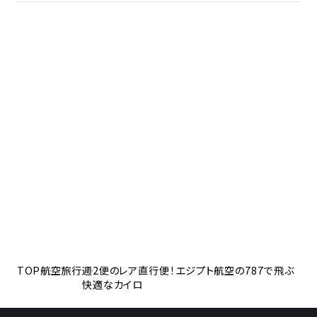
TOP
航空旅行
週2便のレア直行便！エジプト航空の787で飛ぶ
快適なカイロ