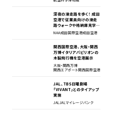
深夜の滑走路を歩く！ 成田
3
空港で従業員向けの滑走
路ウォークや格納庫見学イ
ベントを初開催
NAA
成田国際空港
成田空港
関西国際空港、大阪・関西
4
万博イタリアパビリオンの
木製飛行機を空港展示
大阪・関西万博
関西エアポート
関西国際空港
JAL、TBS日曜劇場
5
「VIVANT」とのタイアップ
実施
JAL
JALマイレージバンク