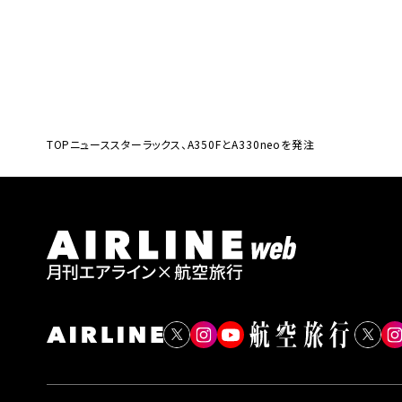
TOP
ニュース
スターラックス、A350FとA330neoを発注