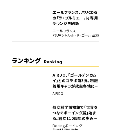
エールフランス、パリCDG
の「ラ・プルミエール」専用
ラウンジを刷新
エールフランス
パリ=シャルル・ド・ゴール空港
ランキング
Ranking
AIRDO、「ゴールデンカム
1
イ」とのコラボ第3弾。制服
着用キャラが就航各地に登
場
AIRDO
航空科学博物館で「世界を
2
つなぐボーイング展」始ま
る。創立110周年の歩みを
貴重な資料でたどる
Boeing
ボーイング
航空科学博物館