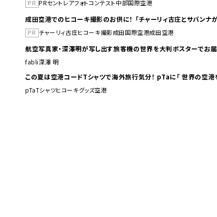
PR
PR
セントレア
フォトコンテスト
中部国際空港
成田空港でのヒコーキ撮影のお供に！ 「チャーリィ古庄とサバンナが
PR
チャーリィ古庄
ヒコーキ撮影
成田国際空港
成田空港
航空写真家・深澤明が写し出す旅客機の世界を大判ポスターでお届
fabli
深澤 明
この夏は空港コードTシャツで海外旅行
pTa
Tシャツ
ヒコーキグッズ
空港