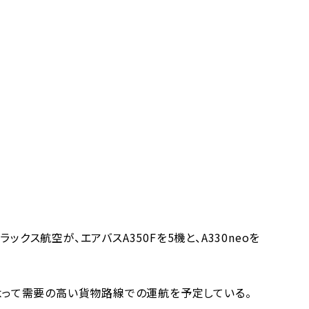
クス航空が、エアバスA350Fを5機と、A330neoを
によって需要の高い貨物路線での運航を予定している。