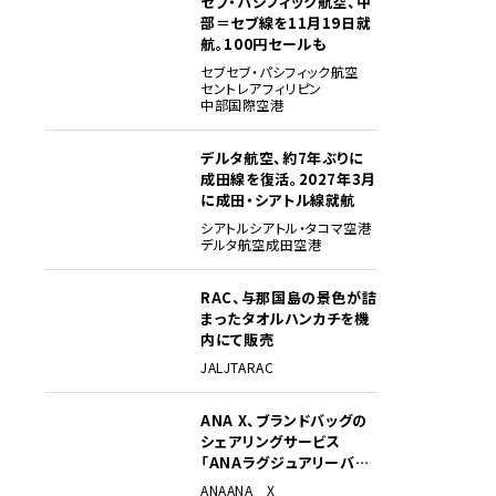
セブ・パシフィック航空、中
部＝セブ線を11月19日就
航。100円セールも
セブ
セブ・パシフィック航空
セントレア
フィリピン
中部国際空港
デルタ航空、約7年ぶりに
成田線を復活。2027年3月
に成田・シアトル線就航
シアトル
シアトル・タコマ空港
デルタ航空
成田空港
RAC、与那国島の景色が詰
まったタオルハンカチを機
内にて販売
JAL
JTA
RAC
ANA X、ブランドバッグの
シェアリングサービス
「ANAラグジュアリーバッ
グ」開始
ANA
ANA X