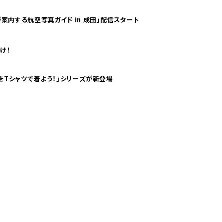
案内する航空写真ガイド in 成田」配信スタート
け！
気分！ pTaに「 世界の空港をTシャツで着よう！」シリーズが新登場