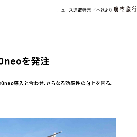
ニュース
連載
特集／本誌より
0neoを発注
330neo導入と合わせ、さらなる効率性の向上を図る。