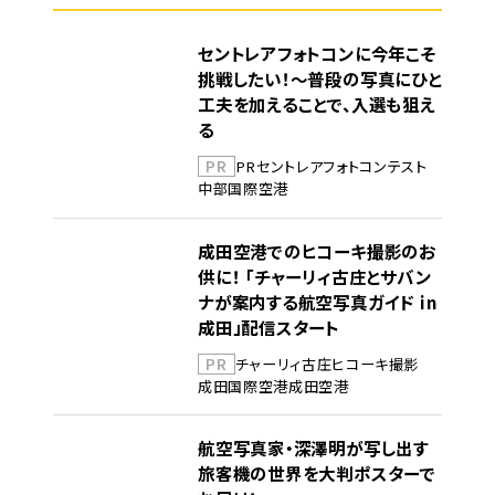
セントレアフォトコンに今年こそ
挑戦したい！～普段の写真にひと
工夫を加えることで、入選も狙え
る
PR
PR
セントレア
フォトコンテスト
中部国際空港
成田空港でのヒコーキ撮影のお
供に！ 「チャーリィ古庄とサバン
ナが案内する航空写真ガイド in
成田」配信スタート
PR
チャーリィ古庄
ヒコーキ撮影
成田国際空港
成田空港
航空写真家・深澤明が写し出す
旅客機の世界を大判ポスターで