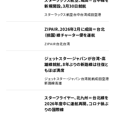
スターラックス航空、成田＝台中線を
新規開設。3月30日就航
スターラックス航空
台中
台湾
成田空港
ZIPAIR、2026年2月に成田＝台北
（桃園）線チャーター便を運航
ZIPAIR
台北
台湾
ジェットスター・ジャパンが台湾・高
雄線就航。8年ぶりの新路線は往復と
もほぼ満席
ジェットスター・ジャパン
台湾
就航
成田空港
新路線
高雄
スターフライヤー、北九州＝台北線を
2026年度中に運航再開。コロナ禍ぶ
りの国際線