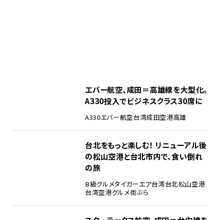
エバー航空、成田＝高雄線を大型化。
A330投入でビジネスクラス30席に
A330
エバー航空
台湾
成田空港
高雄
台北をもっと楽しむ！ リニューアル後
の松山空港と台北市内で、食い倒れ
の旅
B級グルメ
タイガーエア台湾
台北松山空港
台湾
空港グルメ
街ぶら