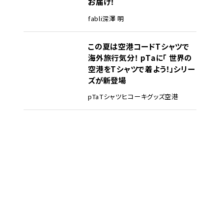
お届け！
fabli
深澤 明
この夏は空港コードTシャツで
海外旅行気分！ pTaに「 世界の
空港をTシャツで着よう！」シリー
ズが新登場
pTa
Tシャツ
ヒコーキグッズ
空港