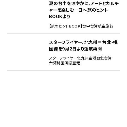
夏の台中を涼やかに、アートとカルチ
ャーを楽しむ一日～旅のヒント
BOOKより
【旅のヒントBOOK】
台中
台湾
航空旅行
スターフライヤー、北九州＝台北・桃
園線を9月2日より運航再開
スターフライヤー
北九州空港
台北
台湾
台湾桃園国際空港