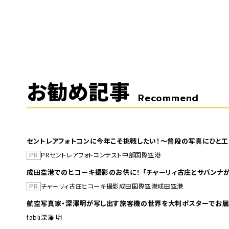
お勧め記事
Recommend
セントレアフォトコンに今年こそ挑戦したい！～普段の写真にひと工
PR
PR
セントレア
フォトコンテスト
中部国際空港
成田空港でのヒコーキ撮影のお供に！ 「チャーリィ古庄とサバンナが
PR
チャーリィ古庄
ヒコーキ撮影
成田国際空港
成田空港
航空写真家・深澤明が写し出す旅客機の世界を大判ポスターでお届
fabli
深澤 明