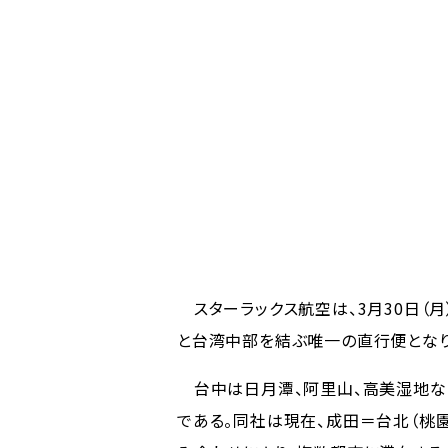
スターラックス航空は、3月30日（
と台湾中部を結ぶ唯一の直行便となり
台中は日月潭、阿里山、高美湿地な
である。同社は現在、成田＝台北（桃園