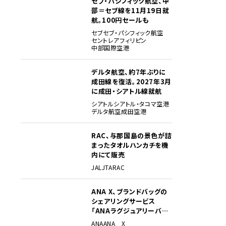
セブ・パシフィック航空、中
部＝セブ線を11月19日就
航。100円セールも
セブ
セブ・パシフィック航空
セントレア
フィリピン
中部国際空港
デルタ航空、約7年ぶりに
成田線を復活。2027年3月
に成田・シアトル線就航
シアトル
シアトル・タコマ空港
デルタ航空
成田空港
RAC、与那国島の景色が詰
まったタオルハンカチを機
内にて販売
JAL
JTA
RAC
ANA X、ブランドバッグの
シェアリングサービス
「ANAラグジュアリーバッ
グ」開始
ANA
ANA X