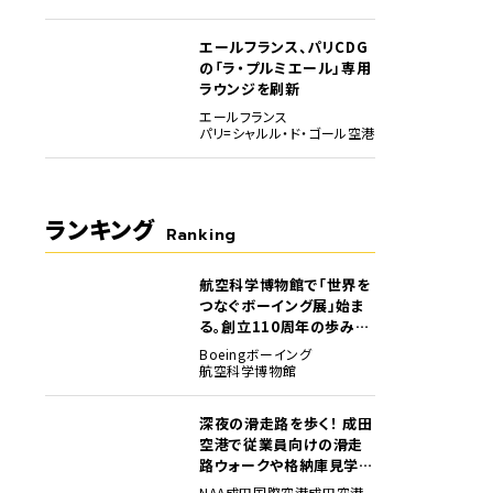
エールフランス、パリCDG
の「ラ・プルミエール」専用
ラウンジを刷新
エールフランス
パリ=シャルル・ド・ゴール空港
ランキング
Ranking
航空科学博物館で「世界を
1
つなぐボーイング展」始ま
る。創立110周年の歩みを
貴重な資料でたどる
Boeing
ボーイング
航空科学博物館
深夜の滑走路を歩く！ 成田
2
空港で従業員向けの滑走
路ウォークや格納庫見学イ
ベントを初開催
NAA
成田国際空港
成田空港