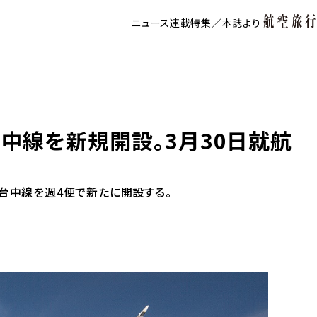
ニュース
連載
特集／本誌より
中線を新規開設。3月30日就航
台中線を週4便で新たに開設する。