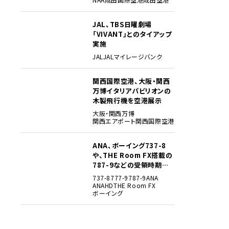
JAL、TBS日曜劇場
3
「VIVANT」とのタイアップ
実施
JAL
JALマイレージバンク
関西国際空港、大阪・関西
4
万博イタリアパビリオンの
木製飛行機を空港展示
大阪・関西万博
関西エアポート
関西国際空港
ANA、ボーイング737-8
5
や、THE Room FX搭載の
787-9などの受領時期見
込みを明らかに
737-8
777-9
787-9
ANA
ANAHD
THE Room FX
ボーイング