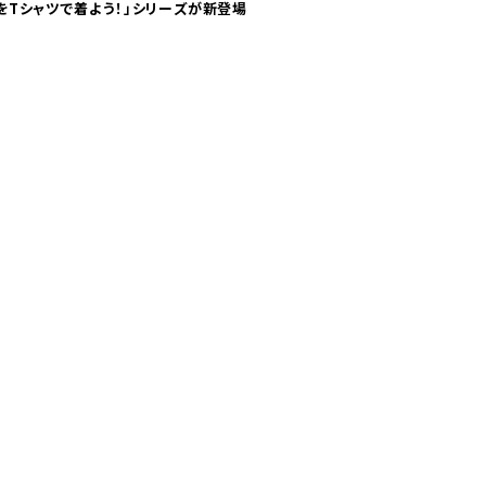
気分！ pTaに「 世界の空港をTシャツで着よう！」シリーズが新登場