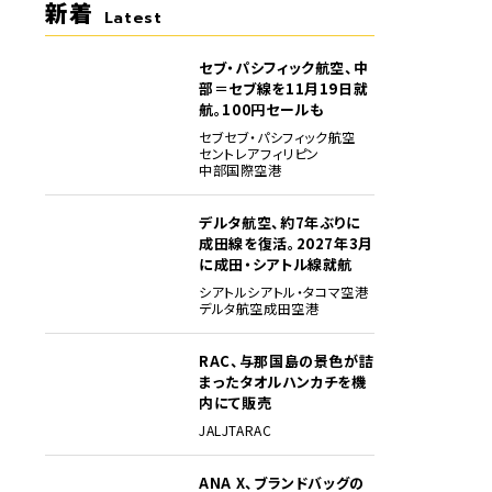
新着
Latest
セブ・パシフィック航空、中
部＝セブ線を11月19日就
航。100円セールも
セブ
セブ・パシフィック航空
セントレア
フィリピン
中部国際空港
デルタ航空、約7年ぶりに
成田線を復活。2027年3月
に成田・シアトル線就航
シアトル
シアトル・タコマ空港
デルタ航空
成田空港
RAC、与那国島の景色が詰
まったタオルハンカチを機
内にて販売
JAL
JTA
RAC
ANA X、ブランドバッグの