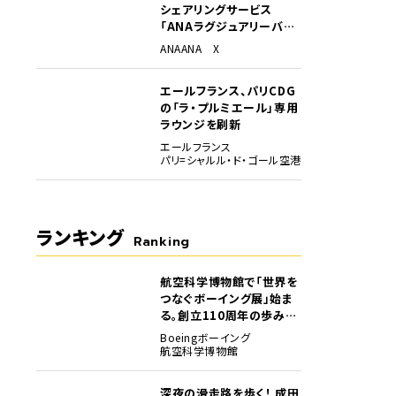
シェアリングサービス
「ANAラグジュアリーバッ
グ」開始
ANA
ANA X
エールフランス、パリCDG
の「ラ・プルミエール」専用
ラウンジを刷新
エールフランス
パリ=シャルル・ド・ゴール空港
ランキング
Ranking
航空科学博物館で「世界を
1
つなぐボーイング展」始ま
る。創立110周年の歩みを
貴重な資料でたどる
Boeing
ボーイング
航空科学博物館
深夜の滑走路を歩く！ 成田
2