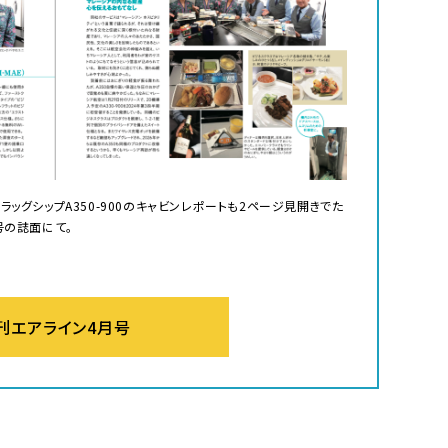
ッグシップA350-900のキャビンレポートも2ページ見開きでた
号の誌面にて。
刊エアライン4月号