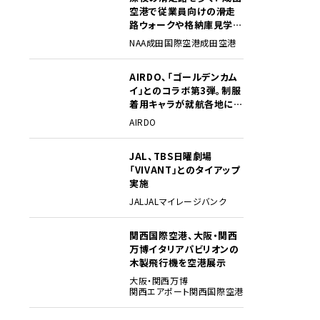
空港で従業員向けの滑走
路ウォークや格納庫見学イ
ベントを初開催
NAA
成田国際空港
成田空港
AIRDO、「ゴールデンカム
3
イ」とのコラボ第3弾。制服
着用キャラが就航各地に登
場
AIRDO
JAL、TBS日曜劇場
4
「VIVANT」とのタイアップ
実施
JAL
JALマイレージバンク
関西国際空港、大阪・関西
5
万博イタリアパビリオンの
木製飛行機を空港展示
大阪・関西万博
関西エアポート
関西国際空港