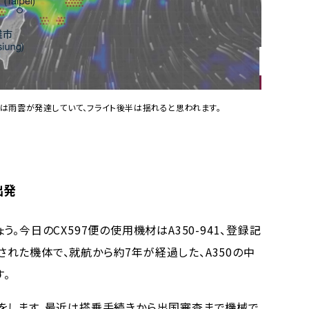
は雨雲が発達していて、フライト後半は揺れると思われます。
出発
今日のCX597便の使用機材はA350-941、登録記
リーされた機体で、就航から約7年が経過した、A350の中
。
をします。最近は搭乗手続きから出国審査まで機械で