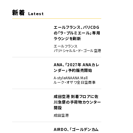
新着
Latest
エールフランス、パリCDG
の「ラ・プルミエール」専用
ラウンジを刷新
エールフランス
パリ=シャルル・ド・ゴール空港
ANA、「2027年 ANAカレ
ンダー」予約販売開始
A-style
ANA
ANA Mall
ルーク・オザワ
全日空商事
成田空港 到着フロアに佐
川急便の手荷物カウンター
開設
成田空港
AIRDO、「ゴールデンカム