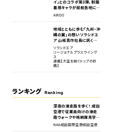
イ」とのコラボ第3弾。制服
着用キャラが就航各地に登
場
AIRDO
地域とともに歩む「九州・沖
縄の翼」の想い――ソラシドエ
ア 山岐真作社長に訊く就
任1年の手応え
ソラシドエア
リージョナルプラスウイング
ス
連載【大空を紡ぐトップの針
路】
ランキング
Ranking
深夜の滑走路を歩く！ 成田
1
空港で従業員向けの滑走
路ウォークや格納庫見学イ
ベントを初開催
NAA
成田国際空港
成田空港