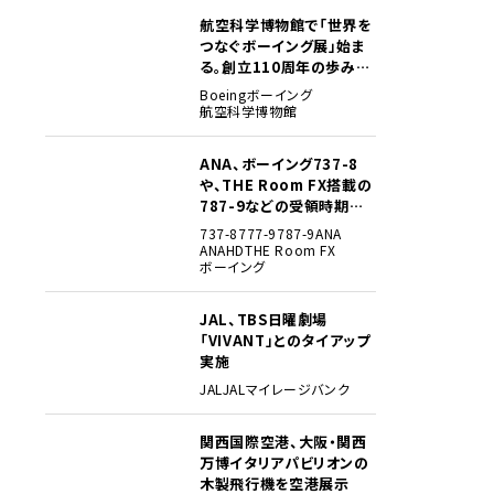
航空科学博物館で「世界を
2
つなぐボーイング展」始ま
る。創立110周年の歩みを
貴重な資料でたどる
Boeing
ボーイング
航空科学博物館
ANA、ボーイング737-8
3
や、THE Room FX搭載の
787-9などの受領時期見
込みを明らかに
737-8
777-9
787-9
ANA
ANAHD
THE Room FX
ボーイング
JAL、TBS日曜劇場
4
「VIVANT」とのタイアップ
実施
JAL
JALマイレージバンク
関西国際空港、大阪・関西
5
万博イタリアパビリオンの
木製飛行機を空港展示