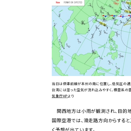
当日は停滞前線が本州の南に位置し、低気圧の通
台湾には湿った空気が流れ込みやすく、積雲系の
気象庁HP
より
関西地方は小雨が観測され、目的地
国際空港では、滑走路方向からすると
く予想が出ています。