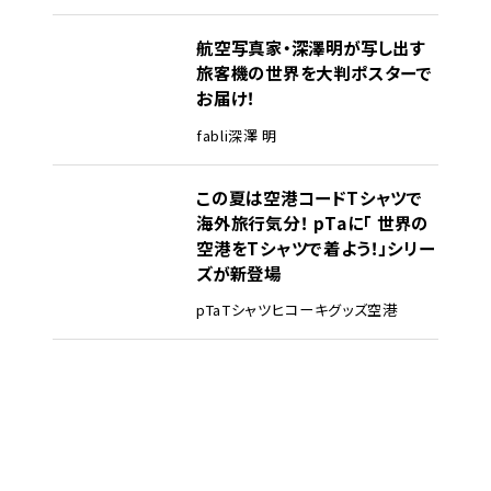
航空写真家・深澤明が写し出す
旅客機の世界を大判ポスターで
お届け！
fabli
深澤 明
この夏は空港コードTシャツで
海外旅行気分！ pTaに「 世界の
空港をTシャツで着よう！」シリー
ズが新登場
pTa
Tシャツ
ヒコーキグッズ
空港