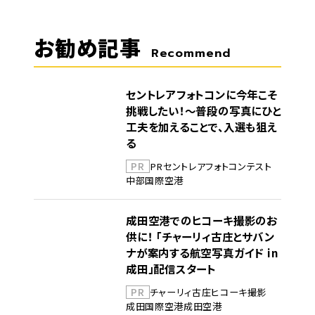
お勧め記事
Recommend
セントレアフォトコンに今年こそ
挑戦したい！～普段の写真にひと
工夫を加えることで、入選も狙え
る
PR
PR
セントレア
フォトコンテスト
中部国際空港
成田空港でのヒコーキ撮影のお
供に！ 「チャーリィ古庄とサバン
ナが案内する航空写真ガイド in
成田」配信スタート
PR
チャーリィ古庄
ヒコーキ撮影
成田国際空港
成田空港