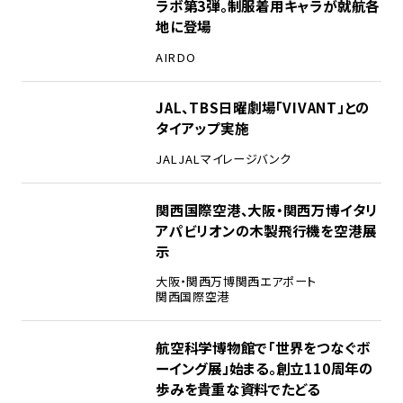
ラボ第3弾。制服着用キャラが就航各
地に登場
AIRDO
2
JAL、TBS日曜劇場「VIVANT」との
タイアップ実施
JAL
JALマイレージバンク
3
関西国際空港、大阪・関西万博イタリ
アパビリオンの木製飛行機を空港展
示
大阪・関西万博
関西エアポート
関西国際空港
4
航空科学博物館で「世界をつなぐボ
ーイング展」始まる。創立110周年の
歩みを貴重な資料でたどる