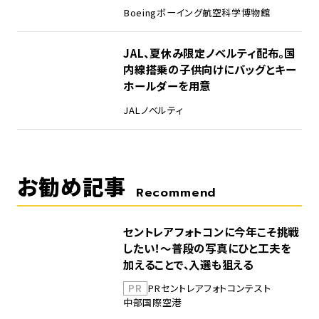
Boeing
ボーイング
航空科学博物館
5
JAL、夏休み限定ノベルティ配布。国
内線搭乗の子供向けにバッグとキー
ホールダーを用意
JAL
ノベルティ
お勧め記事
Recommend
セントレアフォトコンに今年こそ挑戦
したい！～普段の写真にひと工夫を
加えることで、入選も狙える
PR
PR
セントレア
フォトコンテスト
中部国際空港