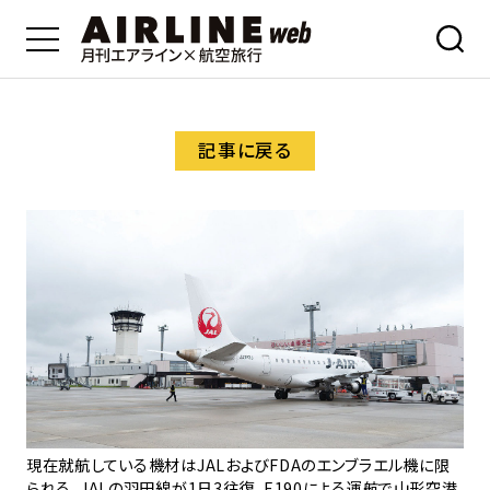
記事に戻る
現在就航している機材はJALおよびFDAのエンブラエル機に限
られる。JALの羽田線が1日3往復、E190による運航で山形空港