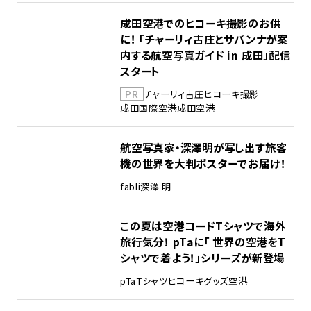
成田空港でのヒコーキ撮影のお供
に！ 「チャーリィ古庄とサバンナが案
内する航空写真ガイド in 成田」配信
スタート
PR
チャーリィ古庄
ヒコーキ撮影
成田国際空港
成田空港
航空写真家・深澤明が写し出す旅客
機の世界を大判ポスターでお届け！
fabli
深澤 明
この夏は空港コードTシャツで海外
旅行気分！ pTaに「 世界の空港をT
シャツで着よう！」シリーズが新登場
pTa
Tシャツ
ヒコーキグッズ
空港