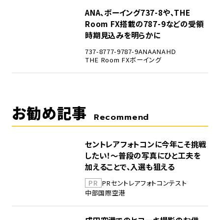
5
ANA、ボーイング737-8や、THE
Room FX搭載の787-9などの受領
時期見込みを明らかに
737-8
777-9
787-9
ANA
ANAHD
THE Room FX
ボーイング
お勧め記事
Recommend
セントレアフォトコンに今年こそ挑戦
したい！～普段の写真にひと工夫を
加えることで、入選も狙える
PR
PR
セントレア
フォトコンテスト
中部国際空港