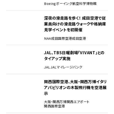
Boeing
ボーイング
航空科学博物館
2
深夜の滑走路を歩く！ 成田空港で従
業員向けの滑走路ウォークや格納庫
見学イベントを初開催
NAA
成田国際空港
成田空港
3
JAL、TBS日曜劇場「VIVANT」との
タイアップ実施
JAL
JALマイレージバンク
4
関西国際空港、大阪・関西万博イタリ
アパビリオンの木製飛行機を空港展
示
大阪・関西万博
関西エアポート
関西国際空港