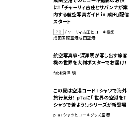
成田空港でのヒコーキ撮影のお供
に！ 「チャーリィ古庄とサバンナが案
内する航空写真ガイド in 成田」配信
スタート
PR
チャーリィ古庄
ヒコーキ撮影
成田国際空港
成田空港
航空写真家・深澤明が写し出す旅客
機の世界を大判ポスターでお届け！
fabli
深澤 明
この夏は空港コードTシャツで海外
旅行気分！ pTaに「 世界の空港をT
シャツで着よう！」シリーズが新登場
pTa
Tシャツ
ヒコーキグッズ
空港