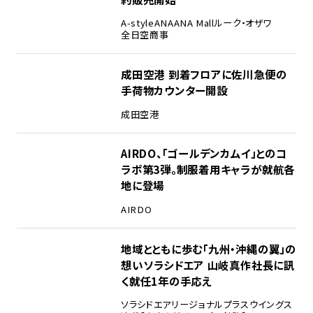
A-style
ANA
ANA Mall
ルーク・オザワ
全日空商事
成田空港 到着フロアに佐川急便の
手荷物カウンター開設
成田空港
AIRDO、「ゴールデンカムイ」とのコ
ラボ第3弾。制服着用キャラが就航各
地に登場
AIRDO
地域とともに歩む「九州・沖縄の翼」の
想い――ソラシドエア 山岐真作社長に訊
く就任1年の手応え
ソラシドエア
リージョナルプラスウイングス