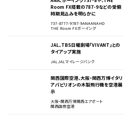
Room FX搭載の787-9などの受領
時期見込みを明らかに
737-8
777-9
787-9
ANA
ANAHD
THE Room FX
ボーイング
4
JAL、TBS日曜劇場「VIVANT」との
タイアップ実施
JAL
JALマイレージバンク
5
関西国際空港、大阪・関西万博イタリ
アパビリオンの木製飛行機を空港展
示
大阪・関西万博
関西エアポート
関西国際空港