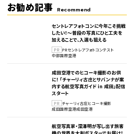
お勧め記事
Recommend
セントレアフォトコンに今年こそ挑戦
したい！～普段の写真にひと工夫を
加えることで、入選も狙える
PR
PR
セントレア
フォトコンテスト
中部国際空港
成田空港でのヒコーキ撮影のお供
に！ 「チャーリィ古庄とサバンナが案
内する航空写真ガイド in 成田」配信
スタート
PR
チャーリィ古庄
ヒコーキ撮影
成田国際空港
成田空港
航空写真家・深澤明が写し出す旅客
機の世界を大判ポスターでお届け！