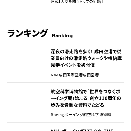
連載【大空を紡ぐトップの針路】
ランキング
Ranking
1
深夜の滑走路を歩く！ 成田空港で従
業員向けの滑走路ウォークや格納庫
見学イベントを初開催
NAA
成田国際空港
成田空港
2
航空科学博物館で「世界をつなぐボ
ーイング展」始まる。創立110周年の
歩みを貴重な資料でたどる
Boeing
ボーイング
航空科学博物館
3
ANA、ボーイング737-8や、THE