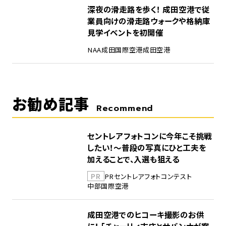
5
深夜の滑走路を歩く！ 成田空港で従
業員向けの滑走路ウォークや格納庫
見学イベントを初開催
NAA
成田国際空港
成田空港
お勧め記事
Recommend
セントレアフォトコンに今年こそ挑戦
したい！～普段の写真にひと工夫を
加えることで、入選も狙える
PR
PR
セントレア
フォトコンテスト
中部国際空港
成田空港でのヒコーキ撮影のお供
に！ 「チャーリィ古庄とサバンナが案