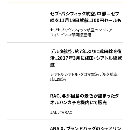
セブ・パシフィック航空、中部＝セブ
線を11月19日就航。100円セールも
セブ
セブ・パシフィック航空
セントレア
フィリピン
中部国際空港
デルタ航空、約7年ぶりに成田線を復
活。2027年3月に成田・シアトル線就
航
シアトル
シアトル・タコマ空港
デルタ航空
成田空港
RAC、与那国島の景色が詰まったタ
オルハンカチを機内にて販売
JAL
JTA
RAC
ANA X、ブランドバッグのシェアリン