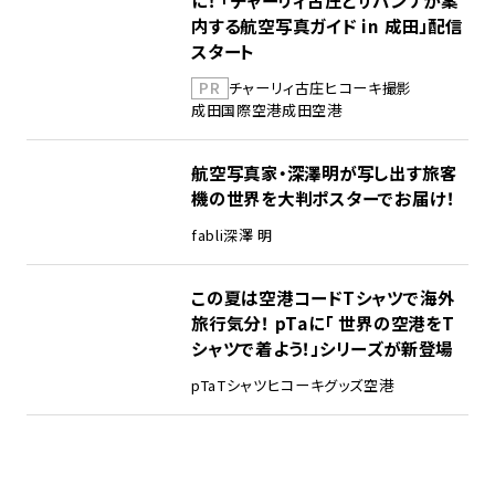
内する航空写真ガイド in 成田」配信
スタート
PR
チャーリィ古庄
ヒコーキ撮影
成田国際空港
成田空港
航空写真家・深澤明が写し出す旅客
機の世界を大判ポスターでお届け！
fabli
深澤 明
この夏は空港コードTシャツで海外
旅行気分！ pTaに「 世界の空港をT
シャツで着よう！」シリーズが新登場
pTa
Tシャツ
ヒコーキグッズ
空港