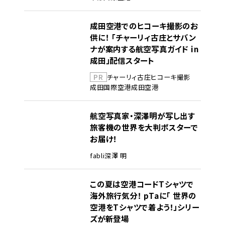
成田空港でのヒコーキ撮影のお
供に！ 「チャーリィ古庄とサバン
ナが案内する航空写真ガイド in
成田」配信スタート
PR
チャーリィ古庄
ヒコーキ撮影
成田国際空港
成田空港
航空写真家・深澤明が写し出す
旅客機の世界を大判ポスターで
お届け！
fabli
深澤 明
この夏は空港コードTシャツで
海外旅行気分！ pTaに「 世界の
空港をTシャツで着よう！」シリー
ズが新登場