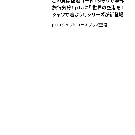
この夏は空港コードTシャツで海外
旅行気分！ pTaに「 世界の空港をT
シャツで着よう！」シリーズが新登場
pTa
Tシャツ
ヒコーキグッズ
空港