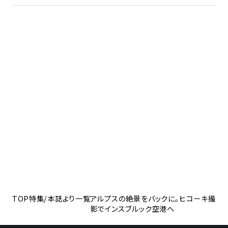
TOP
特集/本誌より一覧
アルプスの絶景をバックに。ヒコーキ撮
影でインスブルック空港へ