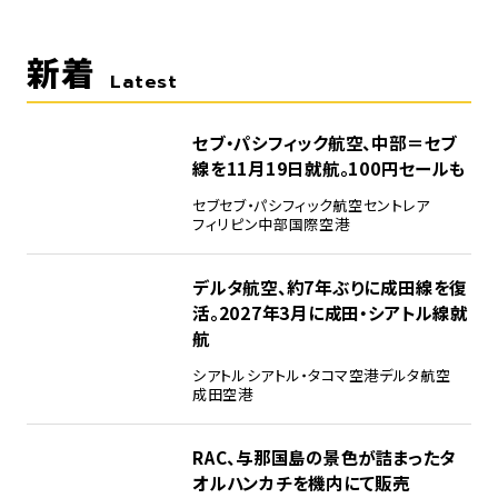
新着
Latest
セブ・パシフィック航空、中部＝セブ
線を11月19日就航。100円セールも
セブ
セブ・パシフィック航空
セントレア
フィリピン
中部国際空港
デルタ航空、約7年ぶりに成田線を復
活。2027年3月に成田・シアトル線就
航
シアトル
シアトル・タコマ空港
デルタ航空
成田空港
RAC、与那国島の景色が詰まったタ
オルハンカチを機内にて販売