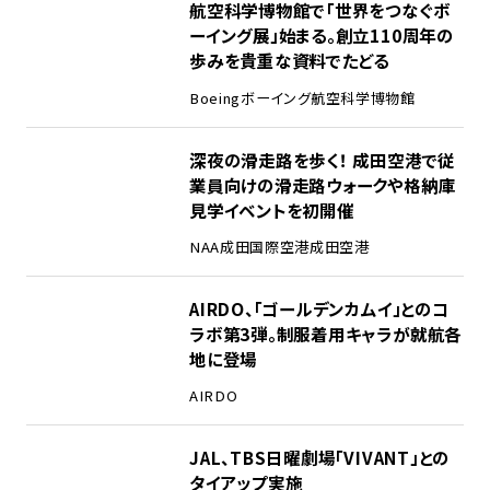
1
航空科学博物館で「世界をつなぐボ
ーイング展」始まる。創立110周年の
歩みを貴重な資料でたどる
Boeing
ボーイング
航空科学博物館
2
深夜の滑走路を歩く！ 成田空港で従
業員向けの滑走路ウォークや格納庫
見学イベントを初開催
NAA
成田国際空港
成田空港
3
AIRDO、「ゴールデンカムイ」とのコ
ラボ第3弾。制服着用キャラが就航各
地に登場
AIRDO
4
JAL、TBS日曜劇場「VIVANT」との
タイアップ実施