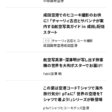
中部国際空港
成田空港でのヒコーキ撮影のお供
に！ 「チャーリィ古庄とサバンナが案
内する航空写真ガイド in 成田」配信
スタート
PR
チャーリィ古庄
ヒコーキ撮影
成田国際空港
成田空港
航空写真家・深澤明が写し出す旅客
機の世界を大判ポスターでお届け！
fabli
深澤 明
この夏は空港コードTシャツで海外
旅行気分！ pTaに「 世界の空港をT
シャツで着よう！」シリーズが新登場
pTa
Tシャツ
ヒコーキグッズ
空港