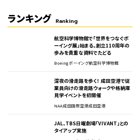
ランキング
Ranking
1
航空科学博物館で「世界をつなぐボ
ーイング展」始まる。創立110周年の
歩みを貴重な資料でたどる
Boeing
ボーイング
航空科学博物館
2
深夜の滑走路を歩く！ 成田空港で従
業員向けの滑走路ウォークや格納庫
見学イベントを初開催
NAA
成田国際空港
成田空港
3
JAL、TBS日曜劇場「VIVANT」との
タイアップ実施