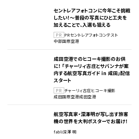
セントレアフォトコンに今年こそ挑戦
したい！～普段の写真にひと工夫を
加えることで、入選も狙える
PR
PR
セントレア
フォトコンテスト
中部国際空港
成田空港でのヒコーキ撮影のお供
に！ 「チャーリィ古庄とサバンナが案
内する航空写真ガイド in 成田」配信
スタート
PR
チャーリィ古庄
ヒコーキ撮影
成田国際空港
成田空港
航空写真家・深澤明が写し出す旅客
機の世界を大判ポスターでお届け！
fabli
深澤 明