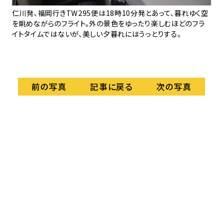
てい
仁川発、福岡行きTW295便は18時10分発とあって、暮れゆく空
座
を眺めながらのフライト。外の景色をゆったり楽しむほどのフラ
囲
イトタイムではないが、美しい夕暮れにはうっとりする。
記事に戻る
前の写真
次の写真