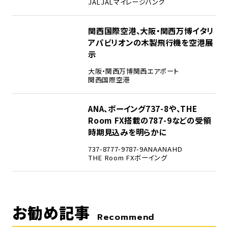
JAL
JALマイレージバンク
4
関西国際空港、大阪・関西万博イタリ
アパビリオンの木製飛行機を空港展
示
大阪・関西万博
関西エアポート
関西国際空港
5
ANA、ボーイング737-8や、THE
Room FX搭載の787-9などの受領
時期見込みを明らかに
737-8
777-9
787-9
ANA
ANAHD
THE Room FX
ボーイング
お勧め記事
Recommend