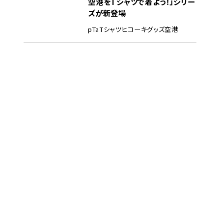
空港をTシャツで着よう！」シリー
ズが新登場
pTa
Tシャツ
ヒコーキグッズ
空港