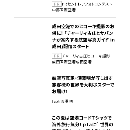
PR
PR
セントレア
フォトコンテスト
中部国際空港
成田空港でのヒコーキ撮影のお
供に！ 「チャーリィ古庄とサバン
ナが案内する航空写真ガイド in
成田」配信スタート
PR
チャーリィ古庄
ヒコーキ撮影
成田国際空港
成田空港
航空写真家・深澤明が写し出す
旅客機の世界を大判ポスターで
お届け！
fabli
深澤 明
この夏は空港コードTシャツで
海外旅行気分！ pTaに「 世界の