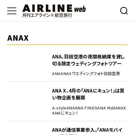
ANAX
ANA、羽田空港の夜間格納庫を貸し
切る限定ウェディングフォトツアー
ANA
ANAX
ウエディングフォト
羽田空港
ANA X、4月の「ANAにキュン！」は買
い物企画を展開
A-style
ANA
ANA FINDS
ANA Mall
ANAX
ANAにキュン！
ANAが通信事業参入。「ANAモバイ