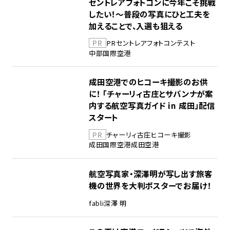
セントレアフォトコンに今年こそ挑戦
したい！～普段の写真にひと工夫を
加えることで、入選も狙える
PR
PR
セントレア
フォトコンテスト
中部国際空港
成田空港でのヒコーキ撮影のお供
に！ 「チャーリィ古庄とサバンナが案
内する航空写真ガイド in 成田」配信
スタート
PR
チャーリィ古庄
ヒコーキ撮影
成田国際空港
成田空港
航空写真家・深澤明が写し出す旅客
機の世界を大判ポスターでお届け！
fabli
深澤 明