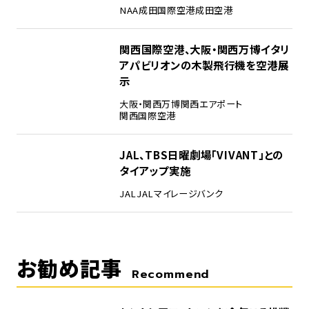
NAA
成田国際空港
成田空港
4
関西国際空港、大阪・関西万博イタリ
アパビリオンの木製飛行機を空港展
示
大阪・関西万博
関西エアポート
関西国際空港
5
JAL、TBS日曜劇場「VIVANT」との
タイアップ実施
JAL
JALマイレージバンク
お勧め記事
Recommend