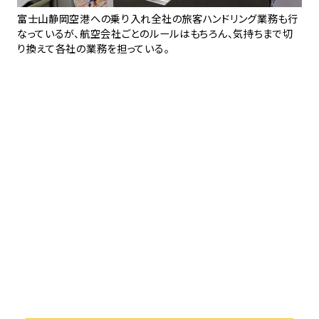
事業
富士山静岡空港への乗り入れ全社の旅客ハンドリング業務も行
フ
12
なっているが、航空会社ごとのルールはもちろん、気持ちまで切
だ
り換えて各社の業務を担っている。
象