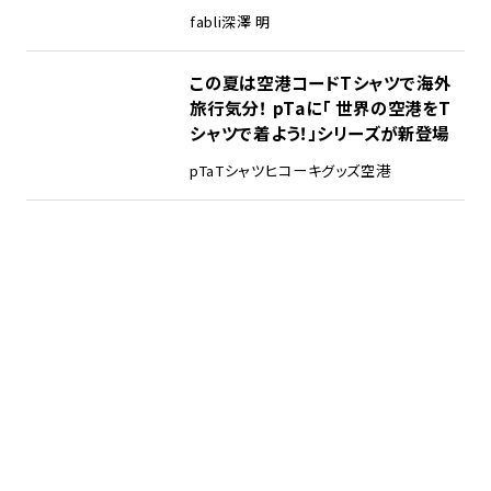
fabli
深澤 明
この夏は空港コードTシャツで海外
旅行気分！ pTaに「 世界の空港をT
シャツで着よう！」シリーズが新登場
pTa
Tシャツ
ヒコーキグッズ
空港