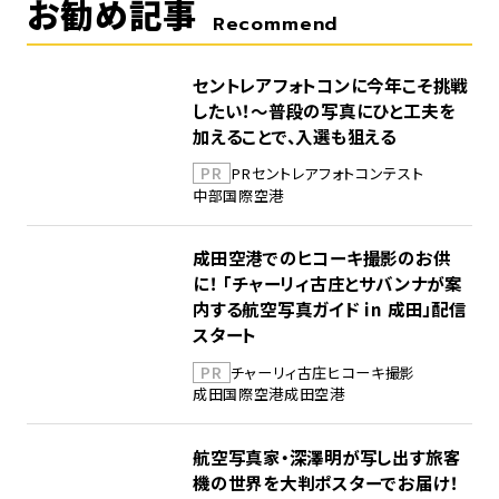
お勧め記事
Recommend
セントレアフォトコンに今年こそ挑戦
したい！～普段の写真にひと工夫を
加えることで、入選も狙える
PR
PR
セントレア
フォトコンテスト
中部国際空港
成田空港でのヒコーキ撮影のお供
に！ 「チャーリィ古庄とサバンナが案
内する航空写真ガイド in 成田」配信
スタート
PR
チャーリィ古庄
ヒコーキ撮影
成田国際空港
成田空港
航空写真家・深澤明が写し出す旅客
機の世界を大判ポスターでお届け！