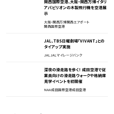
3
関西国際空港、大阪・関西万博イタリ
アパビリオンの木製飛行機を空港展
示
大阪・関西万博
関西エアポート
関西国際空港
4
JAL、TBS日曜劇場「VIVANT」との
タイアップ実施
JAL
JALマイレージバンク
5
深夜の滑走路を歩く！ 成田空港で従
業員向けの滑走路ウォークや格納庫
見学イベントを初開催
NAA
成田国際空港
成田空港